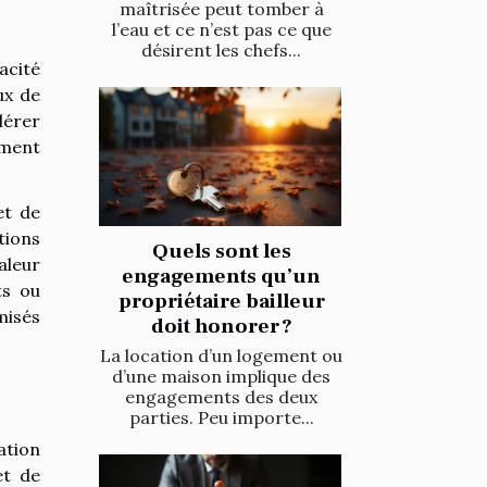
maîtrisée peut tomber à
l’eau et ce n’est pas ce que
désirent les chefs...
acité
ux de
lérer
ement
et de
tions
Quels sont les
aleur
engagements qu’un
ts ou
propriétaire bailleur
misés
doit honorer ?
La location d’un logement ou
d’une maison implique des
engagements des deux
parties. Peu importe...
ation
et de