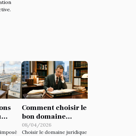
ation
tive.
ions
Comment choisir le
u
bon domaine
n
juridique pour
08/04/2026
t imposé
Choisir le domaine juridique
votre cas ?