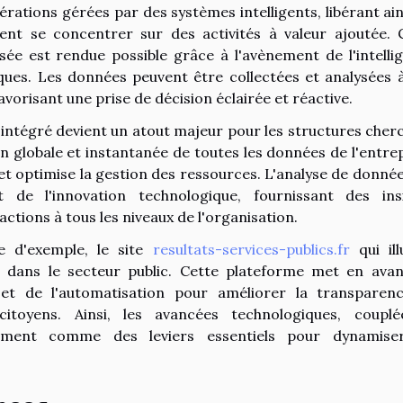
rations gérées par des systèmes intelligents, libérant ain
ent se concentrer sur des activités à valeur ajoutée. 
sée est rendue possible grâce à l'avènement de l'intelli
giques. Les données peuvent être collectées et analysées 
avorisant une prise de décision éclairée et réactive.
 intégré devient un atout majeur pour les structures cher
 globale et instantanée de toutes les données de l'entrep
et optimise la gestion des ressources. L'analyse de donnée
et de l'innovation technologique, fournissant des ins
 actions à tous les niveaux de l'organisation.
re d'exemple, le site
resultats-services-publics.fr
qui ill
s dans le secteur public. Cette plateforme met en avan
s et de l'automatisation pour améliorer la transparen
citoyens. Ainsi, les avancées technologiques, coupl
firment comme des leviers essentiels pour dynamise