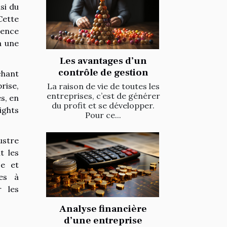
si du
Cette
gence
à une
Les avantages d’un
contrôle de gestion
chant
rise,
La raison de vie de toutes les
entreprises, c’est de générer
s, en
du profit et se développer.
ights
Pour ce...
ustre
t les
ce et
ées à
r les
Analyse financière
d’une entreprise