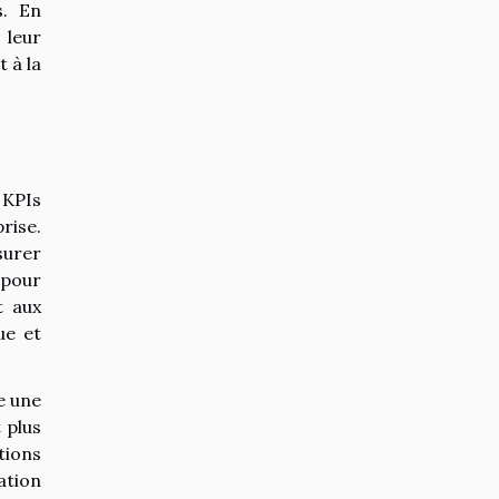
s. En
 leur
 à la
 KPIs
rise.
surer
 pour
t aux
ue et
e une
 plus
tions
uation