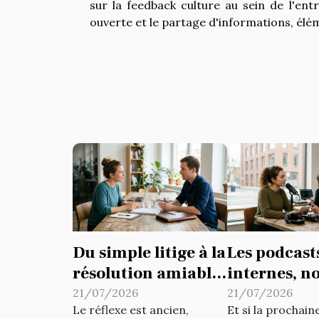
sur la feedback culture au sein de l'en
ouverte et le partage d'informations, él
Du simple litige à la
Les podcast
résolution amiable
internes, n
: repenser ses
outil insou
21/07/2026
21/07/2026
Le réflexe est ancien,
Et si la prochai
réflexes juridiques
de dynamis