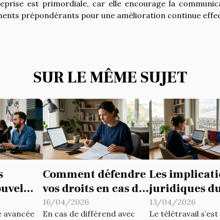
treprise est primordiale, car elle encourage la communic
éments prépondérants pour une amélioration continue effec
SUR LE MÊME SUJET
s
Comment défendre
Les implicat
ouvel
vos droits en cas de
juridiques d
pçonné
litige avec votre
télétravail e
16/04/2026
13/04/2026
ne avancée
En cas de différend avec
Le télétravail s’es
ation de
assureur ?
France