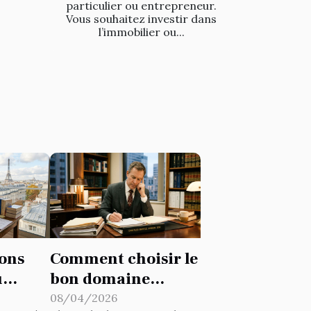
particulier ou entrepreneur.
Vous souhaitez investir dans
l’immobilier ou...
ions
Comment choisir le
u
bon domaine
n
juridique pour
08/04/2026