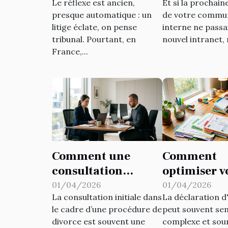
Le réflexe est ancien,
Et si la prochai
réflexes juridiques
de dynamis
presque automatique : un
de votre commu
la communi
litige éclate, on pense
interne ne passai
d’entrepris
tribunal. Pourtant, en
nouvel intranet, n
France,...
Comment une
Comment
consultation
optimiser v
initiale peut
déclaration
01/04/2026
01/04/2026
La consultation initiale dans
La déclaration d
orienter votre
d'impôts p
le cadre d’une procédure de
peut souvent se
procédure de
maximiser 
divorce est souvent une
complexe et sou