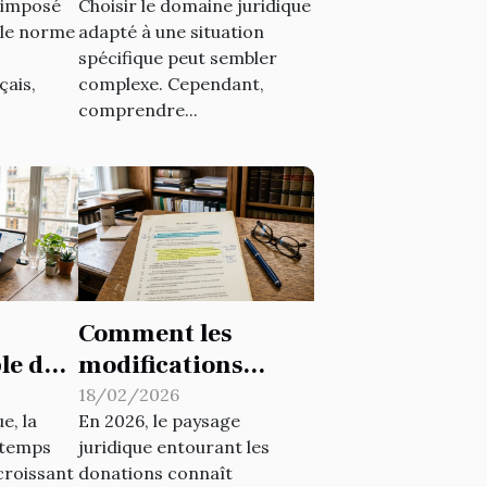
t imposé
Choisir le domaine juridique
votre cas ?
le norme
adapté à une situation
spécifique peut sembler
çais,
complexe. Cependant,
comprendre...
Comment les
ble du
modifications
nce la
légales affectent-
18/02/2026
e, la
En 2026, le paysage
?
elles les donations
u temps
juridique entourant les
en 2026 ?
croissant
donations connaît