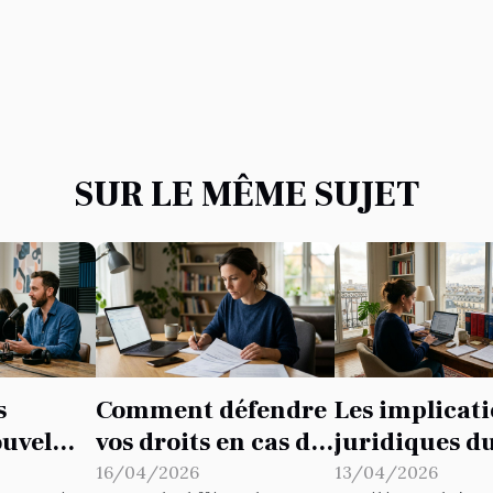
SUR LE MÊME SUJET
s
Comment défendre
Les implicat
ouvel
vos droits en cas de
juridiques d
pçonné
litige avec votre
télétravail e
16/04/2026
13/04/2026