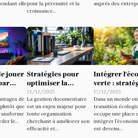
pendant elle
pour la pérennité et la
auprès des entrepr
croissance...
e jouer
Stratégies pour
Intégrer l'é
par
optimiser la
verte : straté
gestion
pour les peti
21/12/2025
17/12/2025
antages de
La gestion documentaire
Dans un monde où 
r
documentaire en
entreprises
 plutôt que
est un enjeu majeur pour
transition écologi
entreprise
transforme
toute organisation
occupe une place c
der le...
cherchant à améliorer son
intégrer l’économi
efficacité et...
est devenu...