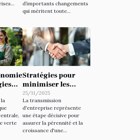
ises...
d’importants changements
qui méritent toute...
conomie
Stratégies pour
gies
minimiser les
tes
risques fiscaux lors
25/11/2025
la
La transmission
de transmissions
que
d'entreprise représente
d'entreprise
entrale,
une étape décisive pour
e verte
assurer la pérennité et la
croissance d'une...