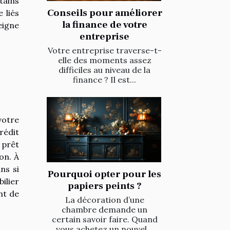
tains
Conseils pour améliorer
 liés
la finance de votre
eigne
entreprise
Votre entreprise traverse-t-
elle des moments assez
difficiles au niveau de la
finance ? Il est...
votre
crédit
 prêt
on. À
ns si
Pourquoi opter pour les
ilier
papiers peints ?
nt de
La décoration d’une
chambre demande un
certain savoir faire. Quand
vous achetez un nouvel...