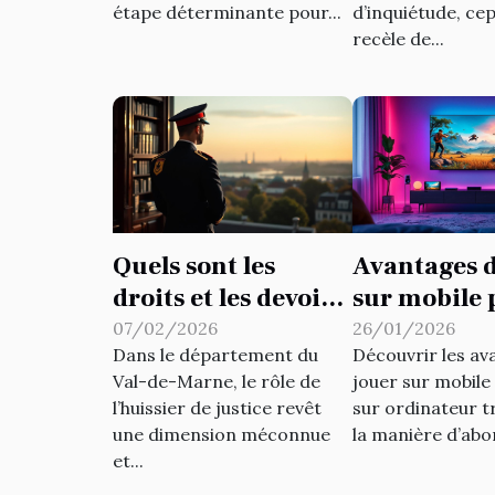
divorce ?
retours ?
étape déterminante pour...
d’inquiétude, ce
recèle de...
Quels sont les
Avantages d
droits et les devoirs
sur mobile 
d'un huissier de
rapport à
07/02/2026
26/01/2026
Dans le département du
Découvrir les av
justice dans le 94 ?
l'ordinateu
Val-de-Marne, le rôle de
jouer sur mobile
l’huissier de justice revêt
sur ordinateur 
une dimension méconnue
la manière d’abor
et...