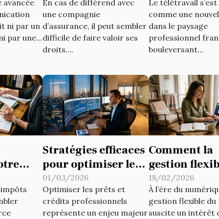
ne avancée
En cas de différend avec
Le télétravail s’es
ation de
assureur ?
France
nication
une compagnie
comme une nouvel
cation
t ni par un
d’assurance, il peut sembler
dans le paysage
e
i par une...
difficile de faire valoir ses
professionnel fran
droits....
bouleversant...
Stratégies efficaces
Comment la
otre
pour optimiser les
gestion flexi
prêts et crédits
temps influe
01/03/2026
18/02/2026
'impôts
Optimiser les prêts et
À l’ère du numériqu
our
professionnels
productivité 
mbler
crédits professionnels
gestion flexible d
les
rce
représente un enjeu majeur
suscite un intérêt 