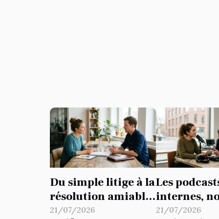
Du simple litige à la
Les podcast
résolution amiable
internes, n
: repenser ses
outil insou
21/07/2026
21/07/2026