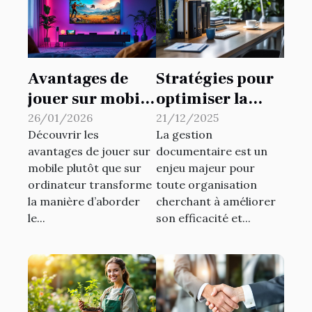
Avantages de
Stratégies pour
jouer sur mobile
optimiser la
par rapport à
gestion
26/01/2026
21/12/2025
Découvrir les
La gestion
l'ordinateur
documentaire
avantages de jouer sur
documentaire est un
en entreprise
mobile plutôt que sur
enjeu majeur pour
ordinateur transforme
toute organisation
la manière d’aborder
cherchant à améliorer
le...
son efficacité et...