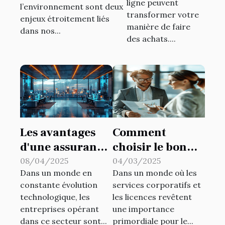
contribuent-elles à
ligne peuvent
l’environnement sont deux
la sécurité
transformer votre
enjeux étroitement liés
manière de faire
publique ?
dans nos...
des achats....
Les avantages
Comment
d'une assurance
choisir le bon
complète pour
partenaire pour
08/04/2025
04/03/2025
Dans un monde en
Dans un monde où les
les entreprises
les services
constante évolution
services corporatifs et
technologiques
corporatifs et
technologique, les
les licences revêtent
licences
entreprises opérant
une importance
dans ce secteur sont...
primordiale pour le...