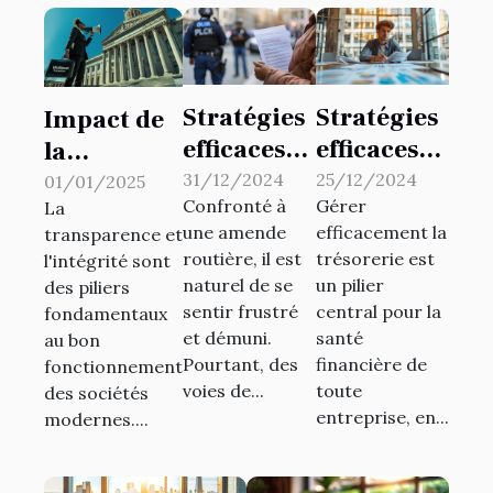
Stratégies
Stratégies
Impact de
efficaces
efficaces
la
pour
pour une
législation
31/12/2024
25/12/2024
01/01/2025
Confronté à
Gérer
contester
gestion de
La
sur la
une amende
efficacement la
transparence et
une
trésorerie
protection
routière, il est
trésorerie est
l'intégrité sont
amende
optimale
des
naturel de se
un pilier
des piliers
routière
dans les
lanceurs
sentir frustré
central pour la
fondamentaux
startups
et démuni.
santé
d'alerte
au bon
Pourtant, des
financière de
fonctionnement
voies de...
toute
des sociétés
entreprise, en...
modernes....