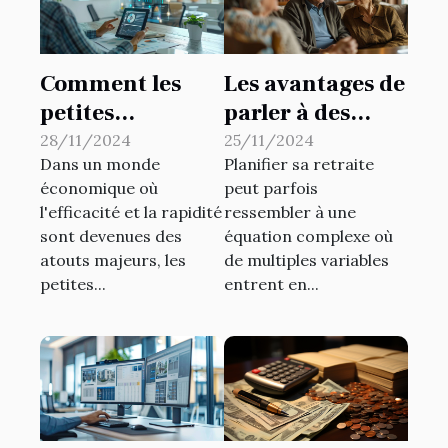
Comment les
Les avantages de
petites
parler à des
entreprises
experts qualifiés
28/11/2024
25/11/2024
Dans un monde
Planifier sa retraite
peuvent tirer
pour planifier
économique où
peut parfois
parti de
votre retraite
l'efficacité et la rapidité
ressembler à une
l'automatisation
sont devenues des
équation complexe où
financière
atouts majeurs, les
de multiples variables
petites...
entrent en...