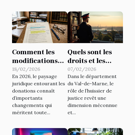
Comment les
Quels sont les
modifications
droits et les
légales
devoirs d'un
18/02/2026
07/02/2026
En 2026, le paysage
Dans le département
affectent-elles
huissier de
juridique entourant les
du Val-de-Marne, le
les donations en
justice dans le
donations connaît
rôle de l’huissier de
2026 ?
94 ?
d’importants
justice revêt une
changements qui
dimension méconnue
méritent toute...
et...