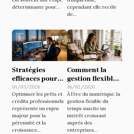
déterminante pour...
cependant elle recèle
de...
Stratégies
Comment la
efficaces pour
gestion flexible
optimiser les
du temps
01/03/2026
18/02/2026
Optimiser les prêts et
À l’ère du numérique, la
prêts et crédits
influence la
crédits professionnels
gestion flexible du
professionnels
productivité ?
représente un enjeu
temps suscite un
majeur pour la
intérêt croissant
pérennité et la
auprès des
croissance...
entreprises...