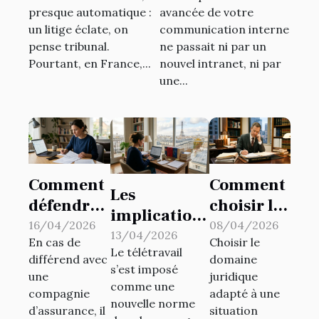
presque automatique :
avancée de votre
réflexes
dynamisation de
un litige éclate, on
communication interne
juridiques
la
pense tribunal.
ne passait ni par un
communication
Pourtant, en France,...
nouvel intranet, ni par
d’entreprise
une...
Comment
Comment
Les
défendre
choisir le
implications
vos droits
bon
16/04/2026
08/04/2026
juridiques
13/04/2026
En cas de
Choisir le
en cas de
domaine
Le télétravail
du
différend avec
domaine
litige avec
juridique
s’est imposé
télétravail
une
juridique
votre
pour votre
comme une
compagnie
adapté à une
en France
nouvelle norme
assureur
cas ?
d’assurance, il
situation