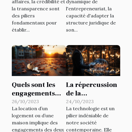
affaires, la crédibilité et
dynamique de
de la crédibilité
avantages
la transparence sont
l'entrepreneuriat, la
des entreprises
stratégiques et
des piliers
capacité d'adapter la
en Guadeloupe
implications
fondamentaux pour
structure juridique de
fiscales
établir...
son...
Quels sont les
La répercussion
engagements
de la
qu’un
technologie
26/10/2023
24/10/2023
La location d’un
La technologie est un
propriétaire
dans la gestion
logement ou d’une
pilier indéniable de
bailleur doit
d'une entreprise
maison implique des
notre société
honorer ?
engagements des deux
contemporaine. Elle