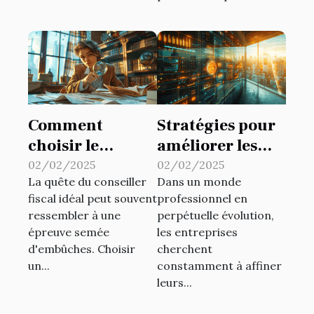
Comment
Stratégies pour
choisir le
améliorer les
meilleur
performances à
02/02/2025
02/02/2025
La quête du conseiller
Dans un monde
conseiller fiscal
travers des
fiscal idéal peut souvent
professionnel en
pour vos besoins
systèmes de
ressembler à une
perpétuelle évolution,
personnels
gestion
épreuve semée
les entreprises
innovants
d'embûches. Choisir
cherchent
un...
constamment à affiner
leurs...