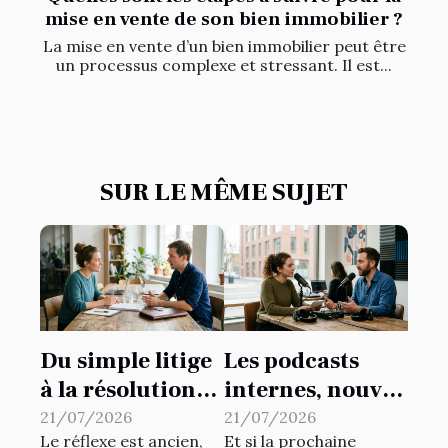
mise en vente de son bien immobilier ?
La mise en vente d’un bien immobilier peut être
un processus complexe et stressant. Il est...
SUR LE MÊME SUJET
Du simple litige
Les podcasts
à la résolution
internes, nouvel
amiable :
outil
21/07/2026
21/07/2026
Le réflexe est ancien,
Et si la prochaine
repenser ses
insoupçonné de