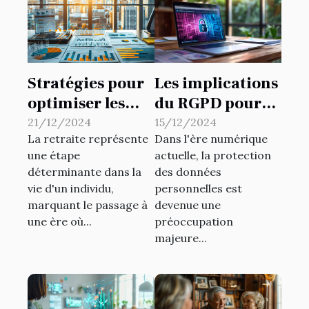
Stratégies pour
Les implications
optimiser les
du RGPD pour
fonds de pension
les petites
21/12/2024
15/12/2024
La retraite représente
Dans l'ère numérique
dans le secteur
entreprises en
une étape
actuelle, la protection
privé
ligne
déterminante dans la
des données
vie d'un individu,
personnelles est
marquant le passage à
devenue une
une ère où...
préoccupation
majeure...