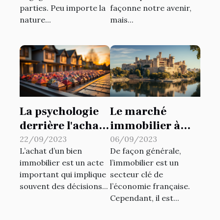
parties. Peu importe la
façonne notre avenir,
nature...
mais...
La psychologie
Le marché
derrière l'achat
immobilier à
de biens
Avignon: une
22/09/2023
06/09/2023
L’achat d’un bien
De façon générale,
immobiliers
analyse
immobilier est un acte
l’immobilier est un
économique
important qui implique
secteur clé de
souvent des décisions...
l’économie française.
Cependant, il est...