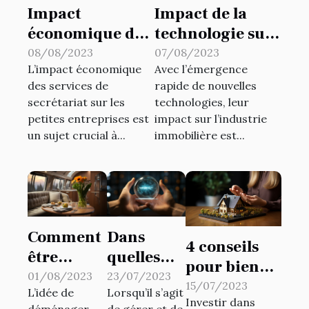
Impact
Impact de la
économique des
technologie sur
services de
le marché
08/08/2023
07/08/2023
L’impact économique
Avec l’émergence
secrétariat sur
immobilier
des services de
rapide de nouvelles
les petites
secrétariat sur les
technologies, leur
entreprises
petites entreprises est
impact sur l’industrie
un sujet crucial à...
immobilière est...
Comment
Dans
4 conseils
être
quelles
pour bien
heureux
situations
01/08/2023
23/07/2023
investir
15/07/2023
L’idée de
Lorsqu’il s’agit
dans votre
fait-on
Investir dans
dans
déménager
de gérer et de