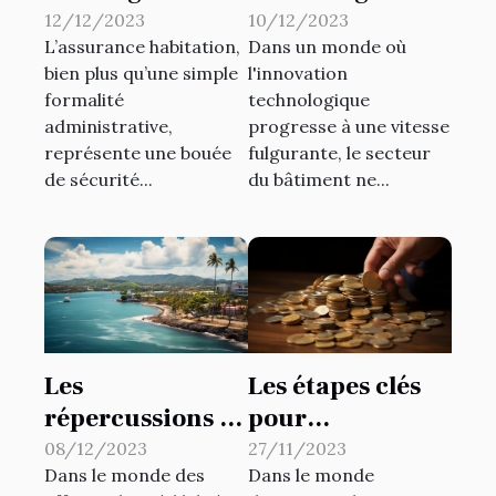
l’assurance
révolutionne les
12/12/2023
10/12/2023
L’assurance habitation,
Dans un monde où
habitation ?
travaux de
bien plus qu’une simple
l'innovation
bâtiments
formalité
technologique
administrative,
progresse à une vitesse
représente une bouée
fulgurante, le secteur
de sécurité...
du bâtiment ne...
Les
Les étapes clés
répercussions de
pour
l'extrait KBIS
transformer une
08/12/2023
27/11/2023
Dans le monde des
Dans le monde
sur l'évaluation
SASU en SAS :