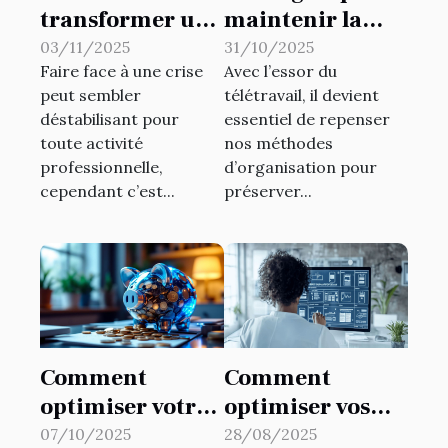
transformer une
maintenir la
crise en
productivité en
03/11/2025
31/10/2025
Faire face à une crise
Avec l’essor du
opportunité
télétravail
peut sembler
télétravail, il devient
pour votre
déstabilisant pour
essentiel de repenser
activité?
toute activité
nos méthodes
professionnelle,
d’organisation pour
cependant c’est...
préserver...
Comment
Comment
optimiser votre
optimiser vos
épargne avec le
garanties
07/10/2025
28/08/2025