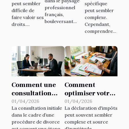
dans le paysage
?
peut sembler
spécifique
professionnel
difficile de
peut sembler
français,
faire valoir ses
complexe.
bouleversant...
droits....
Cependant,
comprendre...
Comment une
Comment
consultation
optimiser votre
initiale peut
déclaration
01/04/2026
01/04/2026
La consultation initiale
La déclaration d'impôts
orienter votre
d'impôts pour
dans le cadre d’une
peut souvent sembler
procédure de
maximiser les
procédure de divorce
complexe et source
divorce ?
retours ?
est souvent une étape
d’inquiétude,