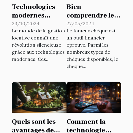
Technologies
Bien
modernes
comprendre le
appliquées à la
chèque de
23/10/2024
27/05/2024
Le monde de la gestion
Le fameux chèque est
gestion locative
correspondance
locative connaît une
un outil financier
externalisée
sans talon pour
révolution silencieuse
éprouvé. Parmi les
une gestion
grâce aux technologies
nombreux types de
optimale des
modernes. Ces...
chèques disponibles, le
finances
chèque...
Quels sont les
Comment la
avantages de
technologie