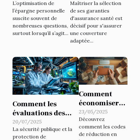
L’optimisation de
Maîtriser la sélection
troisième pilier
d'assurance
l’épargne personnelle
de ses garanties
?
santé en
suscite souvent de
d'assurance santé est
fonction de vos
nombreuses questions,
décisif pour s'assurer
besoins ?
surtout lorsqu’il s’agit...
une couverture
adaptée...
Comment
économiser
Comment les
en utilisant
évaluations des
23/05/2025
Découvrez
des codes de
risques
20/07/2025
comment les codes
réduction en
La sécurité publique et la
environnementaux
de réduction en
protection de
ligne