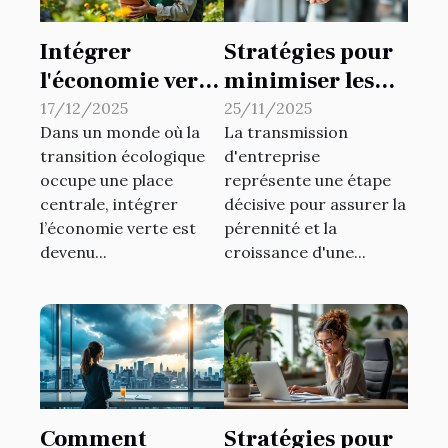
Intégrer
Stratégies pour
l'économie verte
minimiser les
: stratégies pour
risques fiscaux
17/12/2025
25/11/2025
Dans un monde où la
La transmission
les petites
lors de
transition écologique
d'entreprise
entreprises
transmissions
occupe une place
représente une étape
d'entreprise
centrale, intégrer
décisive pour assurer la
l’économie verte est
pérennité et la
devenu...
croissance d'une...
Comment
Stratégies pour