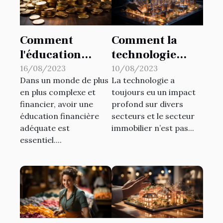
Comment
Comment la
l'éducation
technologie
financière peut
change le
16/08/2023
10/08/2023
Dans un monde de plus
La technologie a
aider à éviter
secteur
en plus complexe et
toujours eu un impact
l'endettement
immobilier : une
financier, avoir une
profond sur divers
perspective
éducation financière
secteurs et le secteur
d'expert
adéquate est
immobilier n’est pas...
essentiel....