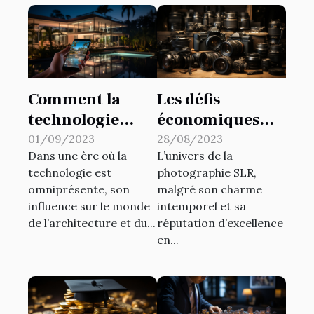
Comment la
Les défis
technologie
économiques
influence-t-elle
auxquels le
01/09/2023
28/08/2023
Dans une ère où la
L’univers de la
la conception
marché de la
technologie est
photographie SLR,
d'habitat
photographie
omniprésente, son
malgré son charme
moderne?
SLR fait face
influence sur le monde
intemporel et sa
de l’architecture et du...
réputation d’excellence
en...