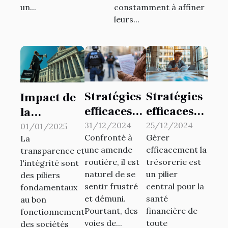
un...
constamment à affiner
leurs...
Stratégies
Stratégies
Impact de
efficaces
efficaces
la
pour
pour une
législation
31/12/2024
25/12/2024
01/01/2025
Confronté à
Gérer
contester
gestion de
La
sur la
une amende
efficacement la
transparence et
une
trésorerie
protection
routière, il est
trésorerie est
l'intégrité sont
amende
optimale
des
naturel de se
un pilier
des piliers
routière
dans les
lanceurs
sentir frustré
central pour la
fondamentaux
startups
et démuni.
santé
d'alerte
au bon
Pourtant, des
financière de
fonctionnement
voies de...
toute
des sociétés