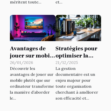
méritent toute...
et...
Avantages de
Stratégies pour
jouer sur mobile
optimiser la
par rapport à
gestion
26/01/2026
21/12/2025
Découvrir les
La gestion
l'ordinateur
documentaire
avantages de jouer sur
documentaire est un
en entreprise
mobile plutôt que sur
enjeu majeur pour
ordinateur transforme
toute organisation
la manière d’aborder
cherchant à améliorer
le...
son efficacité et...