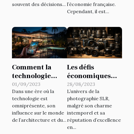
souvent des décisions...
l’économie française.
Cependant, il est...
Comment la
Les défis
technologie
économiques
influence-t-elle
auxquels le
01/09/2023
28/08/2023
Dans une ère où la
L’univers de la
la conception
marché de la
technologie est
photographie SLR,
d'habitat
photographie
omniprésente, son
malgré son charme
moderne?
SLR fait face
influence sur le monde
intemporel et sa
de l’architecture et du...
réputation d’excellence
en...