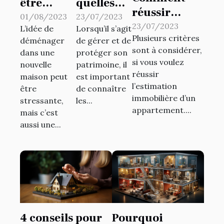
être
quelles
réussir
heureux
situations
01/08/2023
23/07/2023
l’estimation
23/07/2023
L’idée de
Lorsqu’il s’agit
dans
fait-on
Plusieurs critères
immobilière
déménager
de gérer et de
votre
appel à
sont à considérer,
dans une
protéger son
d’un
nouvelle
une SCI ?
si vous voulez
nouvelle
patrimoine, il
appartement
maison
réussir
maison peut
est important
?
l’estimation
être
de connaître
immobilière d’un
stressante,
les...
appartement....
mais c’est
aussi une...
4 conseils pour
Pourquoi