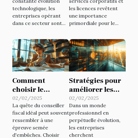
constante évolution
services corporatifs et
technologiques
corporatifs et
technologique, les
les licences revêtent
licences
entreprises opérant
une importance
dans ce secteur sont...
primordiale pour le...
Comment
Stratégies pour
choisir le
améliorer les
meilleur
performances à
02/02/2025
02/02/2025
La quête du conseiller
Dans un monde
conseiller fiscal
travers des
fiscal idéal peut souvent
professionnel en
pour vos besoins
systèmes de
ressembler à une
perpétuelle évolution,
personnels
gestion
épreuve semée
les entreprises
innovants
d'embûches. Choisir
cherchent