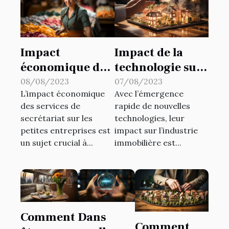
Impact
Impact de la
économique des
technologie sur
services de
le marché
08/08/2023
07/08/2023
L’impact économique
Avec l’émergence
secrétariat sur
immobilier
des services de
rapide de nouvelles
les petites
secrétariat sur les
technologies, leur
entreprises
petites entreprises est
impact sur l’industrie
un sujet crucial à...
immobilière est...
Comment
Dans
Comment