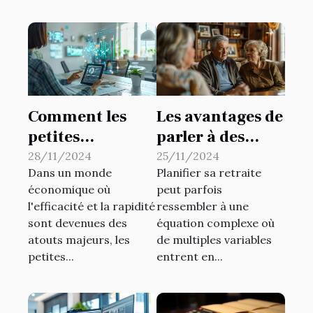
Comment les
Les avantages de
petites
parler à des
entreprises
experts qualifiés
28/11/2024
25/11/2024
Dans un monde
Planifier sa retraite
peuvent tirer
pour planifier
économique où
peut parfois
parti de
votre retraite
l'efficacité et la rapidité
ressembler à une
l'automatisation
sont devenues des
équation complexe où
financière
atouts majeurs, les
de multiples variables
petites...
entrent en...