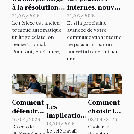
à la résolution
internes, nouvel
amiable :
outil
21/07/2026
21/07/2026
Le réflexe est ancien,
Et si la prochaine
repenser ses
insoupçonné de
presque automatique :
avancée de votre
réflexes
dynamisation de
un litige éclate, on
communication interne
juridiques
la
pense tribunal.
ne passait ni par un
communication
Pourtant, en France,...
nouvel intranet, ni par
d’entreprise
une...
Comment
Comment
Les
défendre
choisir le
implications
vos droits
bon
16/04/2026
08/04/2026
juridiques
13/04/2026
En cas de
Choisir le
en cas de
domaine
Le télétravail
du
différend avec
domaine