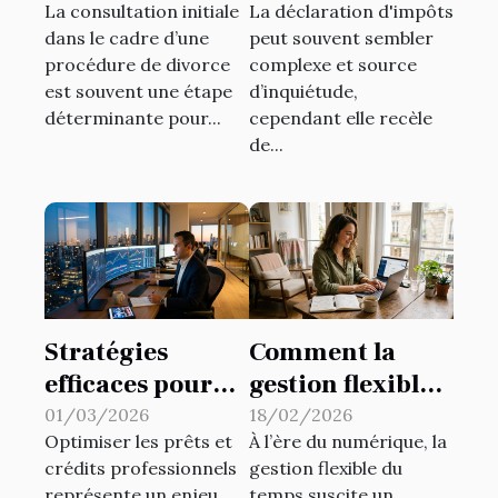
La consultation initiale
La déclaration d'impôts
orienter votre
d'impôts pour
dans le cadre d’une
peut souvent sembler
procédure de
maximiser les
procédure de divorce
complexe et source
divorce ?
retours ?
est souvent une étape
d’inquiétude,
déterminante pour...
cependant elle recèle
de...
Stratégies
Comment la
efficaces pour
gestion flexible
optimiser les
du temps
01/03/2026
18/02/2026
Optimiser les prêts et
À l’ère du numérique, la
prêts et crédits
influence la
crédits professionnels
gestion flexible du
professionnels
productivité ?
représente un enjeu
temps suscite un