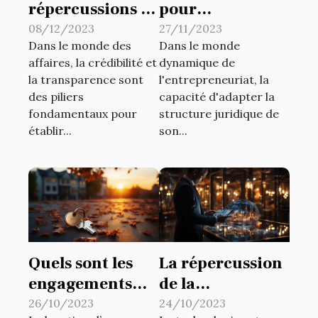
répercussions de
pour
l'extrait KBIS
transformer une
08/12/2023
27/11/2023
Dans le monde des
Dans le monde
sur l'évaluation
SASU en SAS :
affaires, la crédibilité et
dynamique de
de la crédibilité
avantages
la transparence sont
l'entrepreneuriat, la
des entreprises
stratégiques et
des piliers
capacité d'adapter la
en Guadeloupe
implications
fondamentaux pour
structure juridique de
fiscales
établir...
son...
Quels sont les
La répercussion
engagements
de la
qu’un
technologie
26/10/2023
24/10/2023