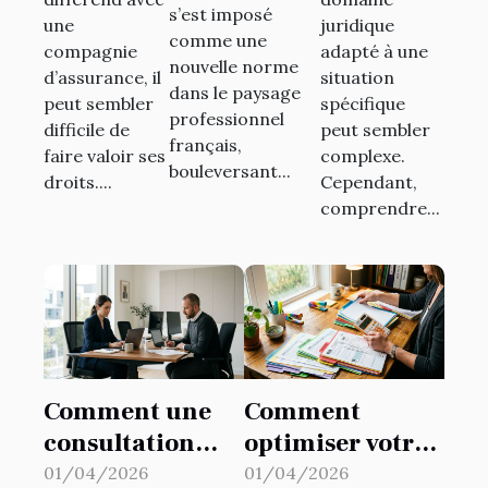
litige avec
juridique
s’est imposé
télétravail
une
juridique
votre
pour votre
comme une
compagnie
adapté à une
en France
nouvelle norme
assureur
cas ?
d’assurance, il
situation
dans le paysage
?
peut sembler
spécifique
professionnel
difficile de
peut sembler
français,
faire valoir ses
complexe.
bouleversant...
droits....
Cependant,
comprendre...
Comment une
Comment
consultation
optimiser votre
initiale peut
déclaration
01/04/2026
01/04/2026