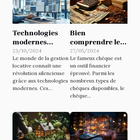
Technologies
Bien
modernes
comprendre le
appliquées à la
chèque de
23/10/2024
27/05/2024
Le monde de la gestion
Le fameux chèque est
gestion locative
correspondance
locative connaît une
un outil financier
externalisée
sans talon pour
révolution silencieuse
éprouvé. Parmi les
une gestion
grâce aux technologies
nombreux types de
optimale des
modernes. Ces...
chèques disponibles, le
finances
chèque...