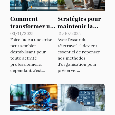
Comment
Stratégies pour
transformer une
maintenir la
crise en
productivité en
03/11/2025
31/10/2025
Faire face à une crise
Avec l’essor du
opportunité
télétravail
peut sembler
télétravail, il devient
pour votre
déstabilisant pour
essentiel de repenser
activité?
toute activité
nos méthodes
professionnelle,
d’organisation pour
cependant c’est...
préserver...