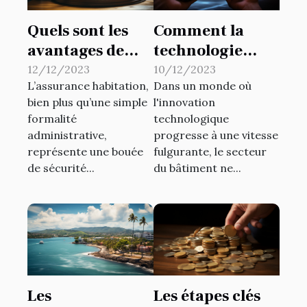
Quels sont les
Comment la
avantages de
technologie
l’assurance
révolutionne les
12/12/2023
10/12/2023
L’assurance habitation,
Dans un monde où
habitation ?
travaux de
bien plus qu’une simple
l'innovation
bâtiments
formalité
technologique
administrative,
progresse à une vitesse
représente une bouée
fulgurante, le secteur
de sécurité...
du bâtiment ne...
Les
Les étapes clés