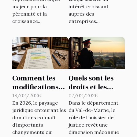
majeur pour la
intérêt croissant
pérennité et la
auprès des
croissance...
entreprises...
Comment les
Quels sont les
modifications
droits et les
légales
devoirs d'un
18/02/2026
07/02/2026
En 2026, le paysage
Dans le département
affectent-elles
huissier de
juridique entourant les
du Val-de-Marne, le
les donations en
justice dans le
donations connaît
rôle de l’huissier de
2026 ?
94 ?
d’importants
justice revêt une
changements qui
dimension méconnue