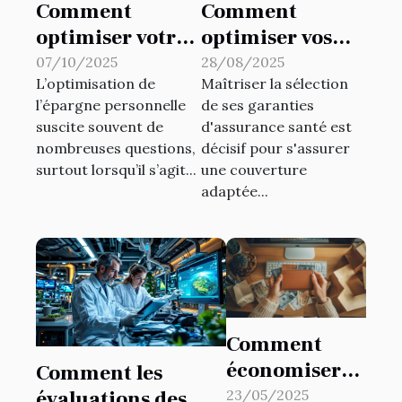
Comment
Comment
optimiser votre
optimiser vos
épargne avec le
garanties
07/10/2025
28/08/2025
L’optimisation de
Maîtriser la sélection
troisième pilier
d'assurance
l’épargne personnelle
de ses garanties
?
santé en
suscite souvent de
d'assurance santé est
fonction de vos
nombreuses questions,
décisif pour s'assurer
besoins ?
surtout lorsqu’il s’agit...
une couverture
adaptée...
Comment
économiser
Comment les
en utilisant
évaluations des
23/05/2025