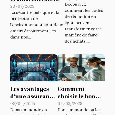
Découvrez
des codes de
risques
20/07/2025
comment les codes
réduction en
La sécurité publique et la
environnementaux
de réduction en
protection de
ligne
contribuent-elles à
ligne peuvent
l’environnement sont deux
la sécurité
transformer votre
enjeux étroitement liés
manière de faire
publique ?
dans nos...
des achats....
Les avantages
Comment
d'une assurance
choisir le bon
complète pour
partenaire pour
08/04/2025
04/03/2025
Dans un monde en
Dans un monde où les
les entreprises
les services