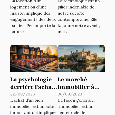
La location d’un
La technologie est un
propriétaire
dans la gestion
logement ou d’une
pilier indéniable de
bailleur doit
d'une entreprise
maison implique des
notre société
honorer ?
engagements des deux
contemporaine. Elle
parties. Peu importe la
façonne notre avenir,
nature...
mais...
La psychologie
Le marché
derrière l'achat
immobilier à
de biens
Avignon: une
22/09/2023
06/09/2023
L’achat d’un bien
De façon générale,
immobiliers
analyse
immobilier est un acte
l’immobilier est un
économique
important qui implique
secteur clé de