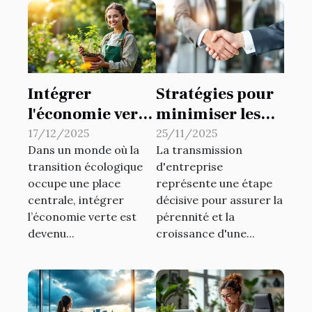
Intégrer
Stratégies pour
l'économie verte
minimiser les
: stratégies pour
risques fiscaux
17/12/2025
25/11/2025
Dans un monde où la
La transmission
les petites
lors de
transition écologique
d'entreprise
entreprises
transmissions
occupe une place
représente une étape
d'entreprise
centrale, intégrer
décisive pour assurer la
l’économie verte est
pérennité et la
devenu...
croissance d'une...