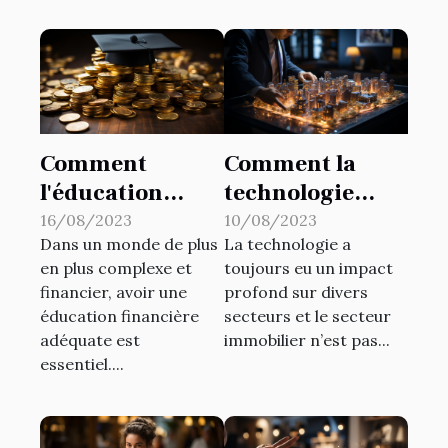
Comment
Comment la
l'éducation
technologie
financière peut
change le
16/08/2023
10/08/2023
Dans un monde de plus
La technologie a
aider à éviter
secteur
en plus complexe et
toujours eu un impact
l'endettement
immobilier : une
financier, avoir une
profond sur divers
perspective
éducation financière
secteurs et le secteur
d'expert
adéquate est
immobilier n’est pas...
essentiel....