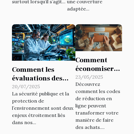
besoins ?
surtout lorsqu’il s’agit...
une couverture
adaptée...
Comment
économiser
Comment les
en utilisant
évaluations des
23/05/2025
Découvrez
des codes de
risques
20/07/2025
comment les codes
réduction en
La sécurité publique et la
environnementaux
de réduction en
protection de
ligne
contribuent-elles à
ligne peuvent
l’environnement sont deux
la sécurité
transformer votre
enjeux étroitement liés
manière de faire
publique ?
dans nos...
des achats....