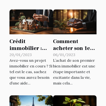
Crédit
Comment
immobilier :
acheter son 1er
quelques
bien immobilier
20/01/2023
06/01/2023
Avez-vous un projet
L’achat de son premier
astuces pour
?
immobilier en cours ? Si
bien immobilier est une
l’obtenir
tel est le cas, sachez
étape importante et
que vous aurez besoin
excitante dans la vie,
d’une aide...
mais cela...