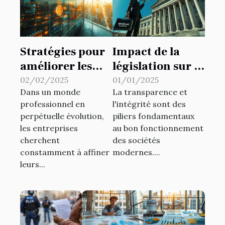
Stratégies pour
Impact de la
améliorer les
législation sur la
performances à
protection des
02/02/2025
01/01/2025
Dans un monde
La transparence et
travers des
lanceurs d'alerte
professionnel en
l'intégrité sont des
systèmes de
perpétuelle évolution,
piliers fondamentaux
gestion
les entreprises
au bon fonctionnement
innovants
cherchent
des sociétés
constamment à affiner
modernes....
leurs...