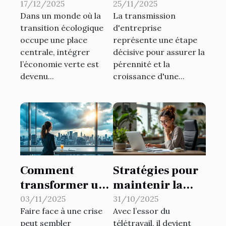
: stratégies pour
risques fiscaux
17/12/2025
25/11/2025
Dans un monde où la
La transmission
les petites
lors de
transition écologique
d'entreprise
entreprises
transmissions
occupe une place
représente une étape
d'entreprise
centrale, intégrer
décisive pour assurer la
l’économie verte est
pérennité et la
devenu...
croissance d'une...
Comment
Stratégies pour
transformer une
maintenir la
crise en
productivité en
03/11/2025
31/10/2025
Faire face à une crise
Avec l’essor du
opportunité
télétravail
peut sembler
télétravail, il devient