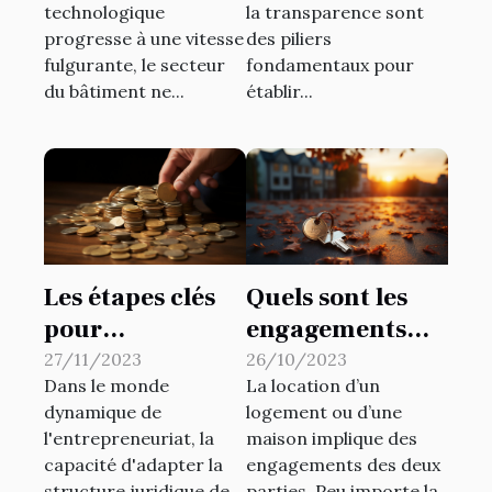
technologique
la transparence sont
des entreprises
progresse à une vitesse
des piliers
en Guadeloupe
fulgurante, le secteur
fondamentaux pour
du bâtiment ne...
établir...
Les étapes clés
Quels sont les
pour
engagements
transformer une
qu’un
27/11/2023
26/10/2023
Dans le monde
La location d’un
SASU en SAS :
propriétaire
dynamique de
logement ou d’une
avantages
bailleur doit
l'entrepreneuriat, la
maison implique des
stratégiques et
honorer ?
capacité d'adapter la
engagements des deux
implications
structure juridique de
parties. Peu importe la