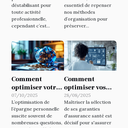
pour votre
déstabilisant pour
essentiel de repenser
activité?
toute activité
nos méthodes
professionnelle,
d’organisation pour
cependant c’est...
préserver...
Comment
Comment
optimiser votre
optimiser vos
épargne avec le
garanties
07/10/2025
28/08/2025
L’optimisation de
Maîtriser la sélection
troisième pilier
d'assurance
l’épargne personnelle
de ses garanties
?
santé en
suscite souvent de
d'assurance santé est
fonction de vos
nombreuses questions,
décisif pour s'assurer