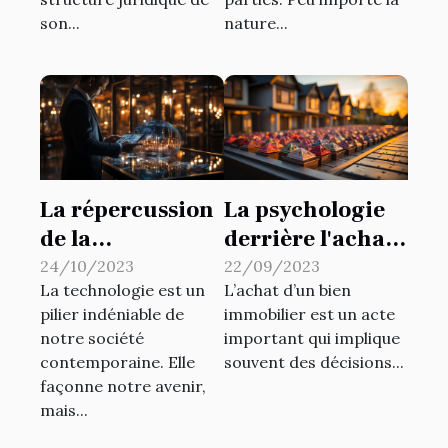
fiscales
son...
nature...
La répercussion
La psychologie
de la
derrière l'achat
technologie
de biens
24/10/2023
22/09/2023
La technologie est un
L’achat d’un bien
dans la gestion
immobiliers
pilier indéniable de
immobilier est un acte
d'une entreprise
notre société
important qui implique
contemporaine. Elle
souvent des décisions...
façonne notre avenir,
mais...