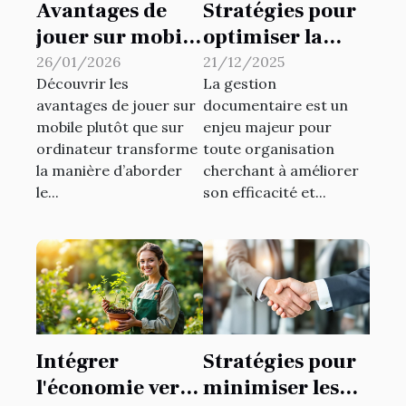
Avantages de
Stratégies pour
jouer sur mobile
optimiser la
par rapport à
gestion
26/01/2026
21/12/2025
Découvrir les
La gestion
l'ordinateur
documentaire
avantages de jouer sur
documentaire est un
en entreprise
mobile plutôt que sur
enjeu majeur pour
ordinateur transforme
toute organisation
la manière d’aborder
cherchant à améliorer
le...
son efficacité et...
Intégrer
Stratégies pour
l'économie verte
minimiser les