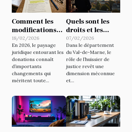
Comment les
Quels sont les
modifications
droits et les
légales
devoirs d'un
18/02/2026
07/02/2026
En 2026, le paysage
Dans le département
affectent-elles
huissier de
juridique entourant les
du Val-de-Marne, le
les donations en
justice dans le
donations connaît
rôle de l’huissier de
2026 ?
94 ?
d’importants
justice revêt une
changements qui
dimension méconnue
méritent toute...
et...