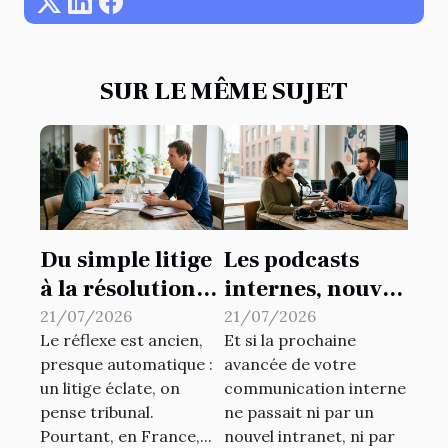
SUR LE MÊME SUJET
Du simple litige
Les podcasts
à la résolution
internes, nouvel
amiable :
outil
21/07/2026
21/07/2026
Le réflexe est ancien,
Et si la prochaine
repenser ses
insoupçonné de
presque automatique :
avancée de votre
réflexes
dynamisation de
un litige éclate, on
communication interne
juridiques
la
pense tribunal.
ne passait ni par un
communication
Pourtant, en France,...
nouvel intranet, ni par