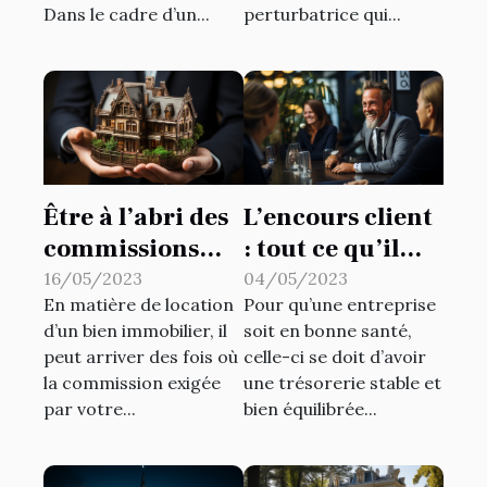
Dans le cadre d’un...
perturbatrice qui...
Être à l’abri des
L’encours client
commissions
: tout ce qu’il
trop élevées des
faut savoir
16/05/2023
04/05/2023
En matière de location
Pour qu’une entreprise
mandataires
d’un bien immobilier, il
soit en bonne santé,
immobiliers :
peut arriver des fois où
celle-ci se doit d’avoir
que faire ?
la commission exigée
une trésorerie stable et
par votre...
bien équilibrée...