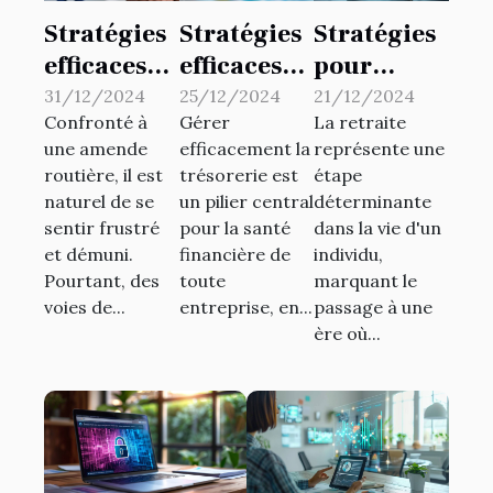
Stratégies
Stratégies
Stratégies
efficaces
efficaces
pour
pour
pour une
optimiser
31/12/2024
25/12/2024
21/12/2024
Confronté à
Gérer
La retraite
contester
gestion de
les fonds
une amende
efficacement la
représente une
une
trésorerie
de pension
routière, il est
trésorerie est
étape
amende
optimale
dans le
naturel de se
un pilier central
déterminante
routière
dans les
secteur
sentir frustré
pour la santé
dans la vie d'un
startups
privé
et démuni.
financière de
individu,
Pourtant, des
toute
marquant le
voies de...
entreprise, en...
passage à une
ère où...