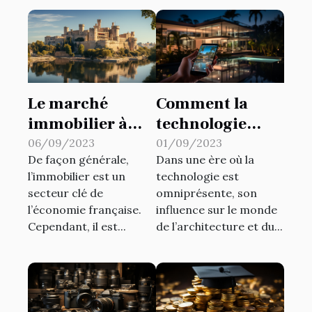
Le marché
Comment la
immobilier à
technologie
Avignon: une
influence-t-elle
06/09/2023
01/09/2023
De façon générale,
Dans une ère où la
analyse
la conception
l’immobilier est un
technologie est
économique
d'habitat
secteur clé de
omniprésente, son
moderne?
l’économie française.
influence sur le monde
Cependant, il est...
de l’architecture et du...