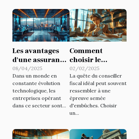
Les avantages
Comment
d'une assurance
choisir le
complète pour
meilleur
08/04/2025
02/02/2025
Dans un monde en
La quête du conseiller
les entreprises
conseiller fiscal
constante évolution
fiscal idéal peut souvent
technologiques
pour vos besoins
technologique, les
ressembler à une
personnels
entreprises opérant
épreuve semée
dans ce secteur sont...
d'embûches. Choisir
un...