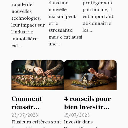
marché
dans une
protéger son
rapide de
maison
une SCI ?
immobilier
nouvelle
patrimoine, il
nouvelles
maison peut
est important
technologies,
être
de connaître
leur impact sur
stressante,
les...
l’industrie
mais c’est aussi
immobilière
une...
est...
Comment
4 conseils pour
réussir
bien investir
l’estimation
dans
23/07/2023
15/07/2023
Plusieurs critères sont
Investir dans
immobilière
l’immobilier