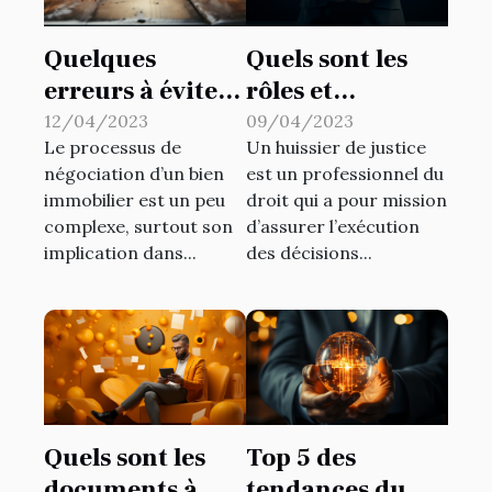
Quelques
Quels sont les
erreurs à éviter
rôles et
lors de la
avantages d’un
12/04/2023
09/04/2023
Le processus de
Un huissier de justice
négociation
huissier de
négociation d’un bien
est un professionnel du
d’une propriété
justice ?
immobilier est un peu
droit qui a pour mission
immobilière
complexe, surtout son
d’assurer l’exécution
implication dans...
des décisions...
Quels sont les
Top 5 des
documents à
tendances du