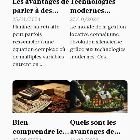
Les avantages de
Technologies
parler à des
modernes
experts qualifiés
appliquées à la
25/11/2024
23/10/2024
Planifier sa retraite
Le monde de la gestion
pour planifier
gestion locative
peut parfois
locative connaît une
votre retraite
externalisée
ressembler à une
révolution silencieuse
équation complexe où
grâce aux technologies
de multiples variables
modernes. Ces...
entrent en...
Quels sont les
Bien
avantages de
comprendre le