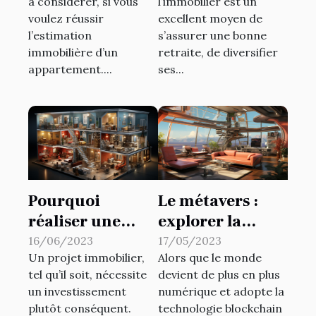
à considérer, si vous
l’immobilier est un
d’un
voulez réussir
excellent moyen de
appartement ?
l’estimation
s’assurer une bonne
immobilière d’un
retraite, de diversifier
appartement....
ses...
Pourquoi
Le métavers :
réaliser une
explorer la
simulation
vague de
16/06/2023
17/05/2023
Un projet immobilier,
Alors que le monde
immobilière ?
l’immobilier
tel qu’il soit, nécessite
devient de plus en plus
virtuel
un investissement
numérique et adopte la
plutôt conséquent.
technologie blockchain