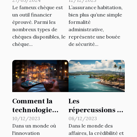
l’assurance
chèque de
12/12/2023
27/05/2024
L’assurance habitation,
Le fameux chèque est
habitation ?
correspondance
bien plus qu’une simple
un outil financier
sans talon pour
formalité
éprouvé. Parmi les
une gestion
administrative,
nombreux types de
optimale des
représente une bouée
chèques disponibles, le
finances
de sécurité...
chèque...
Comment la
Les
technologie
répercussions de
révolutionne les
l'extrait KBIS
10/12/2023
08/12/2023
Dans un monde où
Dans le monde des
travaux de
sur l'évaluation
l'innovation
affaires, la crédibilité et
bâtiments
de la crédibilité