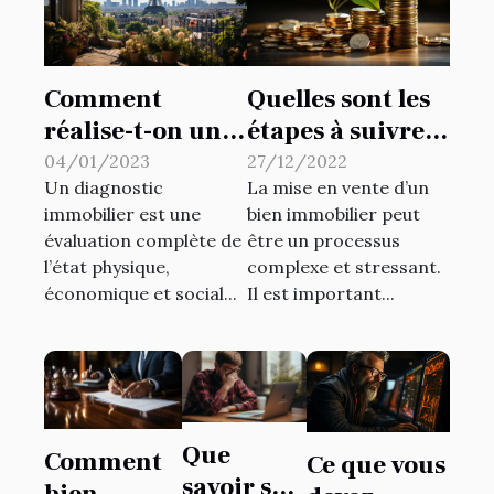
Comment
Quelles sont les
réalise-t-on un
étapes à suivre
diagnostic
pour la mise en
04/01/2023
27/12/2022
Un diagnostic
La mise en vente d’un
immobilier à
vente de son
immobilier est une
bien immobilier peut
Paris ?
bien immobilier
évaluation complète de
être un processus
?
l’état physique,
complexe et stressant.
économique et social...
Il est important...
Que
Comment
Ce que vous
savoir sur