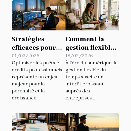
Stratégies
Comment la
efficaces pour
gestion flexible
optimiser les
du temps
01/03/2026
18/02/2026
Optimiser les prêts et
À l’ère du numérique, la
prêts et crédits
influence la
crédits professionnels
gestion flexible du
professionnels
productivité ?
représente un enjeu
temps suscite un
majeur pour la
intérêt croissant
pérennité et la
auprès des
croissance...
entreprises...