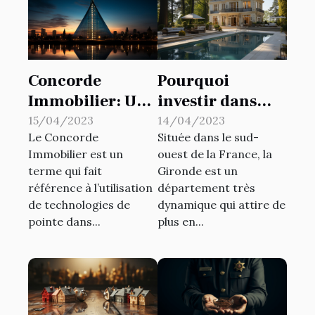
Concorde
Pourquoi
Immobilier: Une
investir dans
Révolution pour
l’immobilier de
15/04/2023
14/04/2023
Le Concorde
Située dans le sud-
l'Industrie
luxe en Gironde
Immobilier est un
ouest de la France, la
Immobilière »
?
terme qui fait
Gironde est un
référence à l’utilisation
département très
de technologies de
dynamique qui attire de
pointe dans...
plus en...