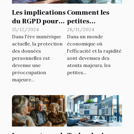
Les implications
Comment les
du RGPD pour
petites
les petites
entreprises
15/12/2024
28/11/2024
Dans l'ère numérique
Dans un monde
entreprises en
peuvent tirer
actuelle, la protection
économique où
ligne
parti de
des données
l'efficacité et la rapidité
l'automatisation
personnelles est
sont devenues des
financière
devenue une
atouts majeurs, les
préoccupation
petites...
majeure...