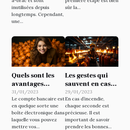
à-brac et sont
première étape est bien
inutilisées depuis
sûr la...
longtemps. Cependant,
une...
Quels sont les
Les gestes qui
avantages
sauvent en cas
d’ouvrir un
d'incendie
31/01/2023
29/01/2023
Le compte bancaire est
En cas d’incendie,
compte
en quelque sorte une
chaque seconde est
bancaire quand
boîte électronique dans
précieuse. Il est
on est
laquelle vous pouvez
important de savoir
adolescent ?
mettre vos...
prendre les bonnes...