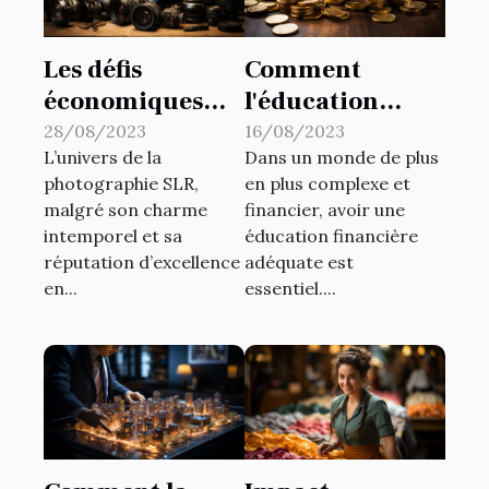
Les défis
Comment
économiques
l'éducation
auxquels le
financière peut
28/08/2023
16/08/2023
L’univers de la
Dans un monde de plus
marché de la
aider à éviter
photographie SLR,
en plus complexe et
photographie
l'endettement
malgré son charme
financier, avoir une
SLR fait face
intemporel et sa
éducation financière
réputation d’excellence
adéquate est
en...
essentiel....