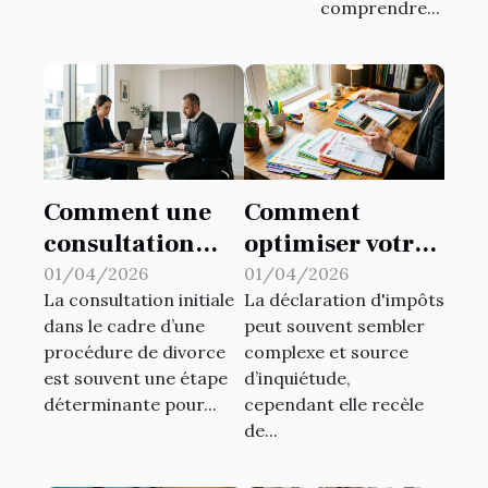
comprendre...
Comment une
Comment
consultation
optimiser votre
initiale peut
déclaration
01/04/2026
01/04/2026
La consultation initiale
La déclaration d'impôts
orienter votre
d'impôts pour
dans le cadre d’une
peut souvent sembler
procédure de
maximiser les
procédure de divorce
complexe et source
divorce ?
retours ?
est souvent une étape
d’inquiétude,
déterminante pour...
cependant elle recèle
de...