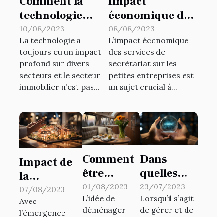
Comment la
Impact
technologie
économique des
change le
services de
10/08/2023
08/08/2023
La technologie a
L’impact économique
secteur
secrétariat sur
toujours eu un impact
des services de
immobilier : une
les petites
profond sur divers
secrétariat sur les
perspective
entreprises
secteurs et le secteur
petites entreprises est
d'expert
immobilier n’est pas...
un sujet crucial à...
Comment
Dans
Impact de
être
quelles
la
heureux
situations
01/08/2023
23/07/2023
technologie
07/08/2023
L’idée de
Lorsqu’il s’agit
dans votre
fait-on
Avec
sur le
déménager
de gérer et de
l’émergence
nouvelle
appel à