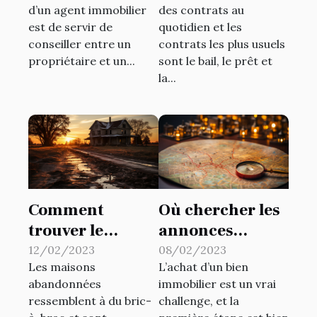
d’un agent immobilier
des contrats au
suivre pour
est de servir de
quotidien et les
augmenter les
conseiller entre un
contrats les plus usuels
revenus
propriétaire et un...
sont le bail, le prêt et
la...
Comment
Où chercher les
trouver le
annonces
propriétaire
immobilières ?
12/02/2023
08/02/2023
Les maisons
L’achat d’un bien
d'une maison
abandonnées
immobilier est un vrai
abandonnée ?
ressemblent à du bric-
challenge, et la