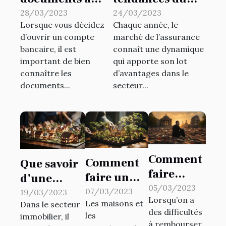
fournir pour
marché de
28/03/2023
24/03/2023
Lorsque vous décidez
Chaque année, le
l'ouverture d'un
l’assurance en
d’ouvrir un compte
marché de l’assurance
compte Helios
2023
bancaire, il est
connaît une dynamique
pour assurer les
important de bien
qui apporte son lot
paiements ?
connaître les
d’avantages dans le
documents...
secteur...
Comment
Comment
Que savoir
faire
faire un
d’une
racheter
05/03/2023
prêt
copropriété
07/03/2023
19/03/2023
Lorsqu’on a
sa dette à
Les maisons et
immobilier
Dans le secteur
horizontale
des difficultés
les
une
immobilier, il
?
?
à rembourser