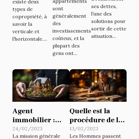
appartements
existe deux
banque ?
ses dettes,
sont
types de
l’une des
généralement
copropriété, à
solutions pour
des
savoir la
sortir de cette
investissements
verticale et
situation...
coûteux, et la
l’horizontale....
plupart des
gens ont...
Agent
Quelle est la
immobilier :
procédure de la
quelques
vente à réméré ?
24/02/2023
13/02/2023
La mission générale
Les Hommes passent
démarches à