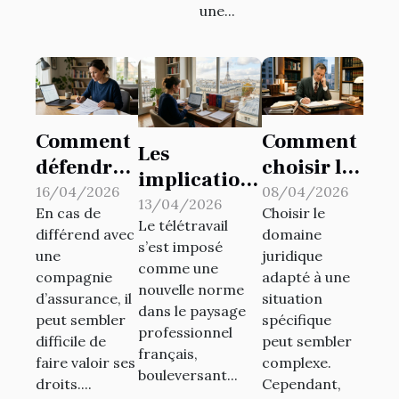
d’entreprise
une...
Comment
Comment
Les
défendre
choisir le
implications
vos droits
bon
16/04/2026
08/04/2026
juridiques
13/04/2026
En cas de
Choisir le
en cas de
domaine
Le télétravail
du
différend avec
domaine
litige avec
juridique
s’est imposé
télétravail
une
juridique
votre
pour votre
comme une
compagnie
adapté à une
en France
nouvelle norme
assureur
cas ?
d’assurance, il
situation
dans le paysage
?
peut sembler
spécifique
professionnel
difficile de
peut sembler
français,
faire valoir ses
complexe.
bouleversant...
droits....
Cependant,