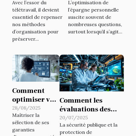
Avec l’essor du
L’optimisation de
télétravail
troisième pilier
télétravail, il devient
l’épargne personnelle
?
essentiel de repenser
suscite souvent de
nos méthodes
nombreuses questions,
d’organisation pour
surtout lorsqu’il s’agit...
préserver...
Comment
optimiser vos
Comment les
garanties
28/08/2025
évaluations des
Maîtriser la
d'assurance
risques
20/07/2025
sélection de ses
santé en
La sécurité publique et la
environnementaux
garanties
protection de
fonction de
contribuent-elles à