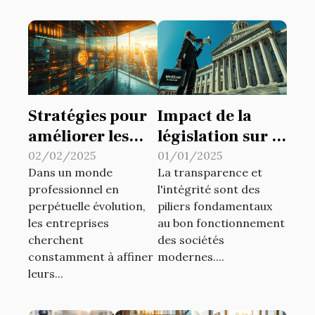
Stratégies pour
Impact de la
améliorer les
législation sur la
performances à
protection des
02/02/2025
01/01/2025
Dans un monde
La transparence et
travers des
lanceurs d'alerte
professionnel en
l'intégrité sont des
systèmes de
perpétuelle évolution,
piliers fondamentaux
gestion
les entreprises
au bon fonctionnement
innovants
cherchent
des sociétés
constamment à affiner
modernes....
leurs...