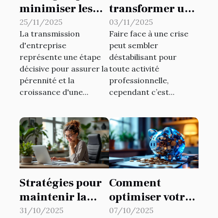
minimiser les
transformer une
risques fiscaux
crise en
25/11/2025
03/11/2025
La transmission
Faire face à une crise
lors de
opportunité
d'entreprise
peut sembler
transmissions
pour votre
représente une étape
déstabilisant pour
d'entreprise
activité?
décisive pour assurer la
toute activité
pérennité et la
professionnelle,
croissance d'une...
cependant c’est...
Stratégies pour
Comment
maintenir la
optimiser votre
productivité en
épargne avec le
31/10/2025
07/10/2025