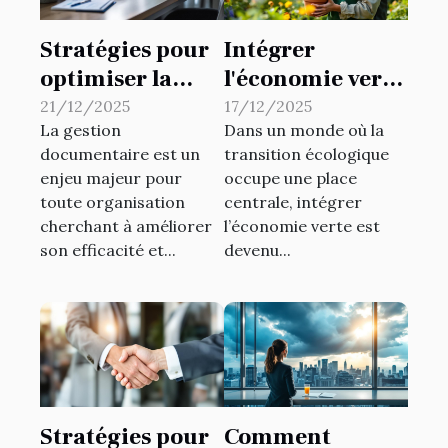
Stratégies pour
Intégrer
optimiser la
l'économie verte
gestion
: stratégies pour
21/12/2025
17/12/2025
La gestion
Dans un monde où la
documentaire
les petites
documentaire est un
transition écologique
en entreprise
entreprises
enjeu majeur pour
occupe une place
toute organisation
centrale, intégrer
cherchant à améliorer
l’économie verte est
son efficacité et...
devenu...
Stratégies pour
Comment