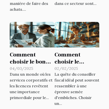
manière de faire des
dans ce secteur sont...
achats....
Comment
Comment
choisir le bon
choisir le
partenaire pour
meilleur
04/03/2025
02/02/2025
Dans un monde où les
La quête du conseiller
les services
conseiller fiscal
services corporatifs et
fiscal idéal peut souvent
corporatifs et
pour vos besoins
les licences revêtent
ressembler à une
licences
personnels
une importance
épreuve semée
primordiale pour le...
d'embûches. Choisir
un...