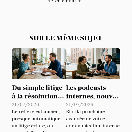
déterminent le...
SUR LE MÊME SUJET
Du simple litige
Les podcasts
à la résolution
internes, nouvel
amiable :
outil
21/07/2026
21/07/2026
Le réflexe est ancien,
Et si la prochaine
repenser ses
insoupçonné de
presque automatique :
avancée de votre
réflexes
dynamisation de
un litige éclate, on
communication interne
juridiques
la