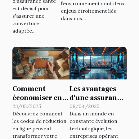
d'assurance santé
l’environnement sont deux
vos besoins ?
la sécurité
est décisif pour
enjeux étroitement liés
s'assurer une
publique ?
dans nos...
couverture
adaptée...
Comment
Les avantages
économiser en
d'une assurance
utilisant des
complète pour
23/05/2025
08/04/2025
Découvrez comment
Dans un monde en
codes de
les entreprises
les codes de réduction
constante évolution
réduction en
technologiques
en ligne peuvent
technologique, les
ligne
transformer votre
entreprises opérant