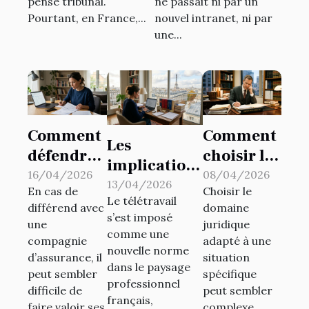
pense tribunal.
ne passait ni par un
communication
Pourtant, en France,...
nouvel intranet, ni par
d’entreprise
une...
Comment
Comment
Les
défendre
choisir le
implications
vos droits
bon
16/04/2026
08/04/2026
juridiques
13/04/2026
En cas de
Choisir le
en cas de
domaine
Le télétravail
du
différend avec
domaine
litige avec
juridique
s’est imposé
télétravail
une
juridique
votre
pour votre
comme une
compagnie
adapté à une
en France
nouvelle norme
assureur
cas ?
d’assurance, il
situation
dans le paysage
?
peut sembler
spécifique
professionnel
difficile de
peut sembler
français,
faire valoir ses
complexe.