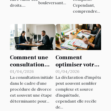
bouleversant...
droits....
Cependant,
comprendre...
Comment une
Comment
consultation
optimiser votre
initiale peut
déclaration
01/04/2026
01/04/2026
La consultation initiale
La déclaration d'impôts
orienter votre
d'impôts pour
dans le cadre d’une
peut souvent sembler
procédure de
maximiser les
procédure de divorce
complexe et source
divorce ?
retours ?
est souvent une étape
d’inquiétude,
déterminante pour...
cependant elle recèle
de...