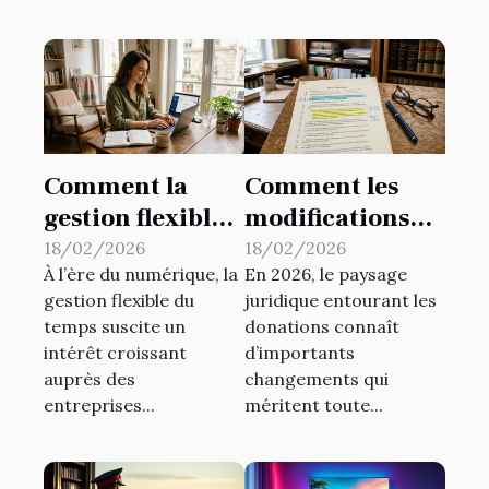
Comment la
Comment les
gestion flexible
modifications
du temps
légales
18/02/2026
18/02/2026
À l’ère du numérique, la
En 2026, le paysage
influence la
affectent-elles
gestion flexible du
juridique entourant les
productivité ?
les donations en
temps suscite un
donations connaît
2026 ?
intérêt croissant
d’importants
auprès des
changements qui
entreprises...
méritent toute...