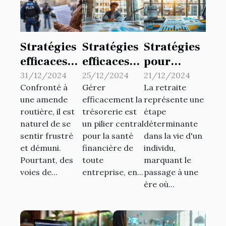
Stratégies
Stratégies
Stratégies
efficaces
efficaces
pour
pour
pour une
optimiser
31/12/2024
25/12/2024
21/12/2024
Confronté à
Gérer
La retraite
contester
gestion de
les fonds
une amende
efficacement la
représente une
une
trésorerie
de pension
routière, il est
trésorerie est
étape
amende
optimale
dans le
naturel de se
un pilier central
déterminante
routière
dans les
secteur
sentir frustré
pour la santé
dans la vie d'un
startups
privé
et démuni.
financière de
individu,
Pourtant, des
toute
marquant le
voies de...
entreprise, en...
passage à une
ère où...