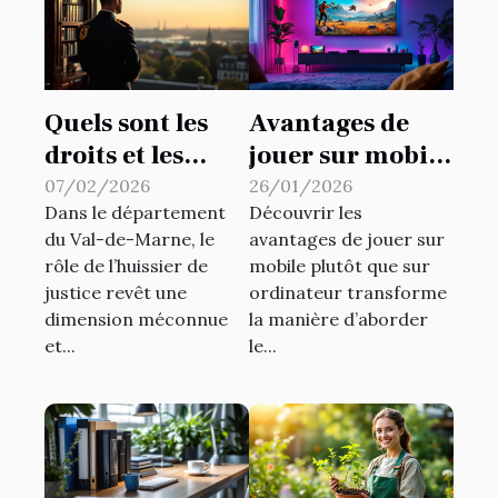
Quels sont les
Avantages de
droits et les
jouer sur mobile
devoirs d'un
par rapport à
07/02/2026
26/01/2026
Dans le département
Découvrir les
huissier de
l'ordinateur
du Val-de-Marne, le
avantages de jouer sur
justice dans le
rôle de l’huissier de
mobile plutôt que sur
94 ?
justice revêt une
ordinateur transforme
dimension méconnue
la manière d’aborder
et...
le...