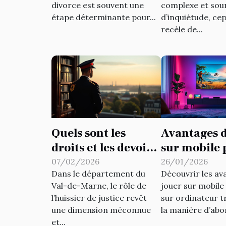
divorce est souvent une
complexe et sou
divorce ?
retours ?
étape déterminante pour...
d’inquiétude, ce
recèle de...
Quels sont les
Avantages d
droits et les devoirs
sur mobile 
d'un huissier de
rapport à
07/02/2026
26/01/2026
Dans le département du
Découvrir les av
justice dans le 94 ?
l'ordinateu
Val-de-Marne, le rôle de
jouer sur mobile
l’huissier de justice revêt
sur ordinateur 
une dimension méconnue
la manière d’abor
et...