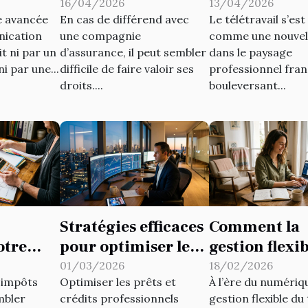
pçonné
litige avec votre
télétravail e
16/04/2026
13/04/2026
ne avancée
En cas de différend avec
Le télétravail s’es
ation de
assureur ?
France
nication
une compagnie
comme une nouvel
cation
t ni par un
d’assurance, il peut sembler
dans le paysage
e
i par une...
difficile de faire valoir ses
professionnel fran
droits....
bouleversant...
Stratégies efficaces
Comment la
otre
pour optimiser les
gestion flexi
prêts et crédits
temps influe
01/03/2026
18/02/2026
'impôts
Optimiser les prêts et
À l’ère du numériqu
our
professionnels
productivité 
mbler
crédits professionnels
gestion flexible d
les