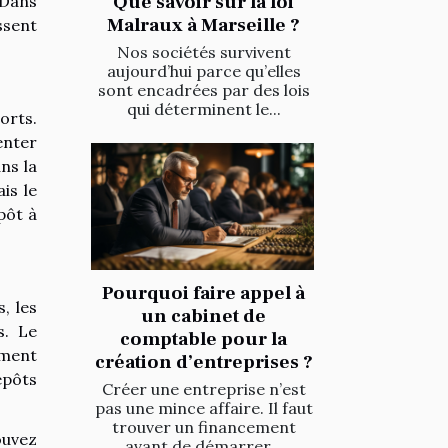
Que savoir sur la loi
 Dans
Malraux à Marseille ?
ssent
Nos sociétés survivent
aujourd’hui parce qu’elles
sont encadrées par des lois
qui déterminent le...
orts.
enter
ns la
is le
pôt à
Pourquoi faire appel à
, les
un cabinet de
s. Le
comptable pour la
ement
création d’entreprises ?
épôts
Créer une entreprise n’est
pas une mince affaire. Il faut
trouver un financement
ouvez
avant de démarrer...