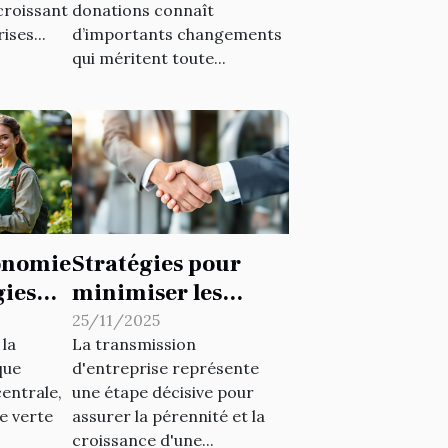
croissant
donations connaît
ises...
d’importants changements
qui méritent toute...
conomie
Stratégies pour
gies
minimiser les
tes
risques fiscaux lors
25/11/2025
la
La transmission
de transmissions
que
d'entreprise représente
d'entreprise
entrale,
une étape décisive pour
e verte
assurer la pérennité et la
croissance d'une...