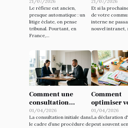
: repenser ses
outil insou
21/07/2026
21/07/2026
Le réflexe est ancien,
Et si la prochai
réflexes juridiques
de dynamis
presque automatique : un
de votre commu
la communi
litige éclate, on pense
interne ne passai
d’entrepris
tribunal. Pourtant, en
nouvel intranet, n
France,...
Comment une
Comment
consultation
optimiser v
initiale peut
déclaration
01/04/2026
01/04/2026
La consultation initiale dans
La déclaration d
orienter votre
d'impôts p
le cadre d’une procédure de
peut souvent se
procédure de
maximiser 