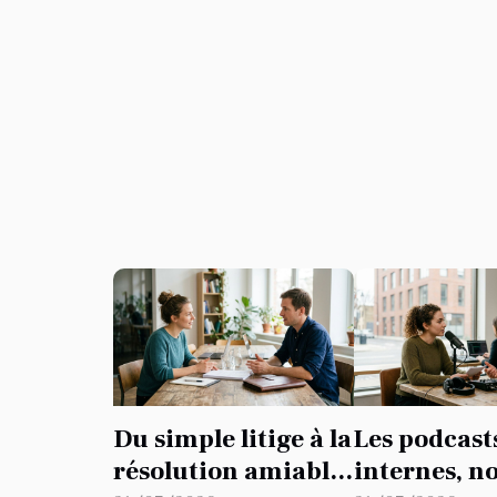
Du simple litige à la
Les podcast
résolution amiable
internes, n