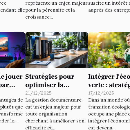
rce
représente un enjeu majeur
suscite un intérêt 
pendant elle
pour la pérennité et la
auprès des entrepr
croissance...
e jouer
Stratégies pour
Intégrer l'é
par
optimiser la
verte : straté
gestion
pour les peti
21/12/2025
17/12/2025
antages de
La gestion documentaire
Dans un monde où 
r
documentaire en
entreprises
 plutôt que
est un enjeu majeur pour
transition écologi
entreprise
transforme
toute organisation
occupe une place c
der le...
cherchant à améliorer son
intégrer l’économi
efficacité et...
est devenu...