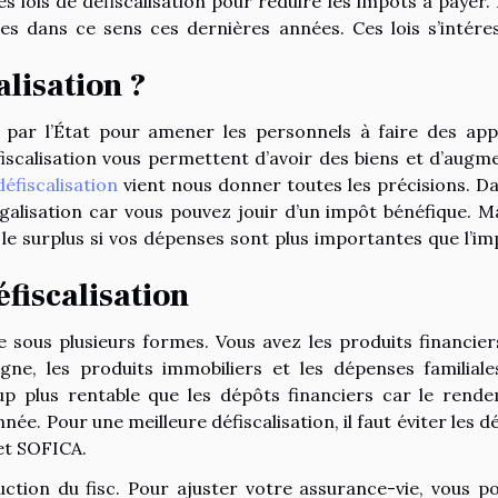
s lois de défiscalisation pour réduire les impôts à payer.
ises dans ce sens ces dernières années. Ces lois s’intére
lisation ?
 par l’État pour amener les personnels à faire des app
fiscalisation vous permettent d’avoir des biens et d’augm
défiscalisation
vient nous donner toutes les précisions. Da
égalisation car vous pouvez jouir d’un impôt bénéfique. Ma
le surplus si vos dépenses sont plus importantes que l’im
éfiscalisation
 sous plusieurs formes. Vous avez les produits financiers
rgne, les produits immobiliers et les dépenses familiale
up plus rentable que les dépôts financiers car le rend
ée. Pour une meilleure défiscalisation, il faut éviter les d
 et SOFICA.
tion du fisc. Pour ajuster votre assurance-vie, vous p