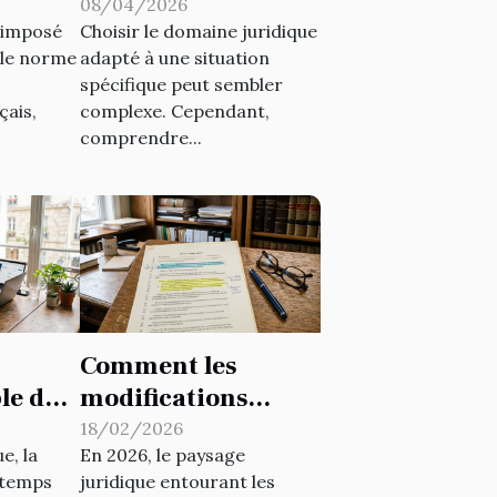
n
juridique pour
08/04/2026
t imposé
Choisir le domaine juridique
votre cas ?
le norme
adapté à une situation
spécifique peut sembler
çais,
complexe. Cependant,
comprendre...
Comment les
ble du
modifications
nce la
légales affectent-
18/02/2026
e, la
En 2026, le paysage
?
elles les donations
u temps
juridique entourant les
en 2026 ?