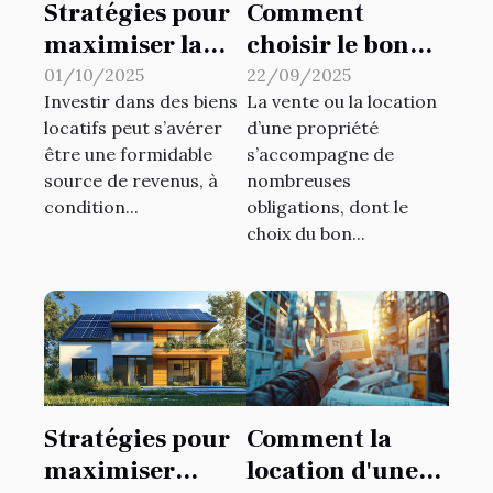
Stratégies pour
Comment
maximiser la
choisir le bon
rentabilité de
type de
01/10/2025
22/09/2025
Investir dans des biens
La vente ou la location
vos biens locatifs
diagnostic
locatifs peut s’avérer
d’une propriété
immobilier pour
être une formidable
s’accompagne de
votre propriété?
source de revenus, à
nombreuses
condition...
obligations, dont le
choix du bon...
Stratégies pour
Comment la
maximiser
location d'une