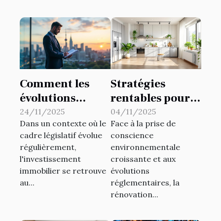
Comment les
Stratégies
évolutions
rentables pour
législatives
la rénovation
24/11/2025
04/11/2025
Dans un contexte où le
Face à la prise de
impactent
éco-responsable
cadre législatif évolue
conscience
l'investissement
de biens locatifs
régulièrement,
environnementale
immobilier ?
l'investissement
croissante et aux
immobilier se retrouve
évolutions
au...
réglementaires, la
rénovation...