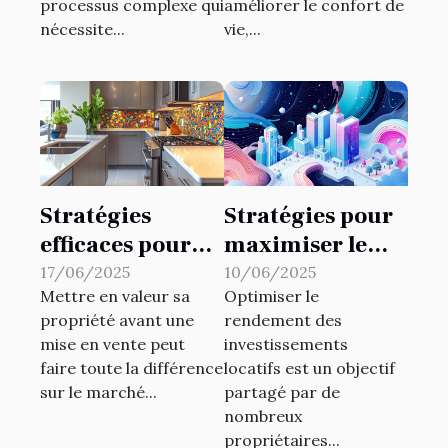
processus complexe qui
améliorer le confort de
nécessite...
vie,...
Stratégies
Stratégies pour
efficaces pour
maximiser le
augmenter la
rendement des
17/06/2025
10/06/2025
Mettre en valeur sa
Optimiser le
valeur de votre
investissements
propriété avant une
rendement des
propriété avant
locatifs
mise en vente peut
investissements
la vente
faire toute la différence
locatifs est un objectif
sur le marché...
partagé par de
nombreux
propriétaires...