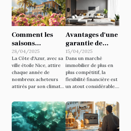
Comment les
Avantages d'une
saisons
garantie de
influencent les
loyer flexible
28/04/2025
15/04/2025
La Côte d'Azur, avec sa
Dans un marché
prix
sans dépôt
ville étoile Nice, attire
immobilier de plus en
immobiliers à
initial
chaque année de
plus compétitif, la
Nice
nombreux acheteurs
flexibilité financière est
attirés par son climat...
un atout considérable....