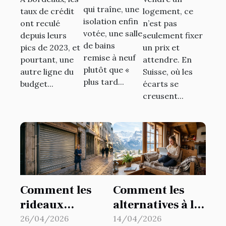
quartier
immobilier
: la valeur
qui traîne, une
taux de crédit
logement, ce
façonne
inquiète
cachée
isolation enfin
ont reculé
n’est pas
les projets
autant les
d’un
votée, une salle
depuis leurs
seulement fixer
de travaux
primo-
réseau lors
de bains
pics de 2023, et
un prix et
des
remise à neuf
accédants
de la vente
pourtant, une
attendre. En
plutôt que «
riverains
autre ligne du
Suisse, où les
bordelais ?
plus tard...
budget...
écarts se
creusent...
Comment les
Comment les
rideaux
alternatives à la
métalliques
garantie de
26/04/2026
14/04/2026