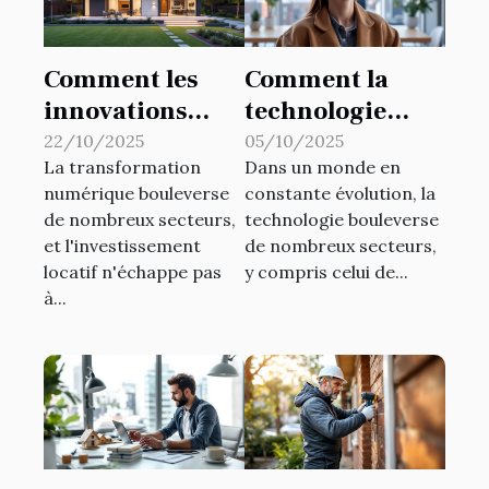
Comment les
Comment la
innovations
technologie
technologiques
influence-t-elle
22/10/2025
05/10/2025
La transformation
Dans un monde en
transforment-
le marché
numérique bouleverse
constante évolution, la
elles
immobilier
de nombreux secteurs,
technologie bouleverse
l'investissement
actuel ?
et l'investissement
de nombreux secteurs,
locatif ?
locatif n'échappe pas
y compris celui de...
à...