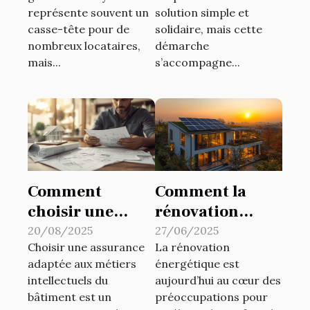
loyer en Suisse ?
représente souvent un
solution simple et
casse-tête pour de
solidaire, mais cette
nombreux locataires,
démarche
mais...
s’accompagne...
Comment
Comment la
choisir une
rénovation
assurance pour
énergétique
20/08/2025
27/06/2025
Choisir une assurance
La rénovation
les métiers
transforme-t-
adaptée aux métiers
énergétique est
intellectuels du
elle votre
intellectuels du
aujourd’hui au cœur des
bâtiment ?
habitat ?
bâtiment est un
préoccupations pour