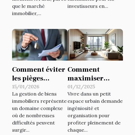
Financière du
que le marché
investisseurs en...
Patrimoine !
immobilier,...
Comment éviter
Comment
les pièges
maximiser
courants en
l'espace dans les
15/01/2026
01/12/2025
La gestion de biens
Vivre dans un petit
gestion de biens
petits habitats
immobiliers représente
espace urbain demande
immobiliers ?
urbains ?
un domaine complexe
ingéniosité et
où de nombreuses
organisation pour
difficultés peuvent
profiter pleinement de
surgir...
chaque...