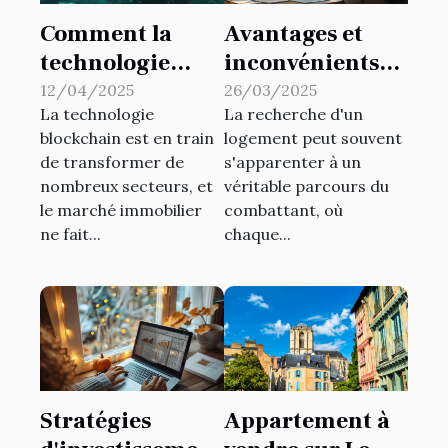
Comment la
Avantages et
technologie
inconvénients
blockchain
de la location via
12/04/2025
26/03/2025
La technologie
La recherche d'un
révolutionne le
une agence
blockchain est en train
logement peut souvent
marché
immobilière
de transformer de
s'apparenter à un
immobilier
nombreux secteurs, et
véritable parcours du
le marché immobilier
combattant, où
ne fait...
chaque...
Stratégies
Appartement à