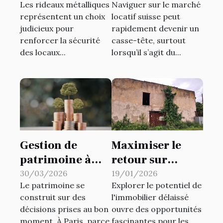
Les rideaux métalliques
Naviguer sur le marché
renforcent-ils la
loyer
représentent un choix
locatif suisse peut
sécurité des
traditionnelle
judicieux pour
rapidement devenir un
locaux ?
peuvent
renforcer la sécurité
casse-tête, surtout
bénéficier aux
des locaux...
lorsqu’il s’agit du...
locataires en
Suisse ?
Gestion de
Maximiser le
patrimoine à
retour sur
Paris : il est plus
investissement
30/03/2026
19/01/2026
Le patrimoine se
Explorer le potentiel de
que jamais
dans
construit sur des
l'immobilier délaissé
temps de faire
l'immobilier
décisions prises au bon
ouvre des opportunités
appel à La
délaissé
moment. À Paris, parce
fascinantes pour les