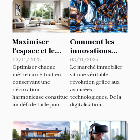
Maximiser
Comment les
l'espace et le
innovations
style : intégrer
technologiques
03/11/2025
03/11/2025
Optimiser chaque
Le marché immobilier
des meubles
transforment-
mètre carré tout en
vit une véritable
multifonctions
elles le marché
conservant une
révolution grâce aux
dans votre
immobilier ?
décoration
avancées
décoration
harmonieuse constitue
technologiques. De la
un défi de taille pour...
digitalisation...