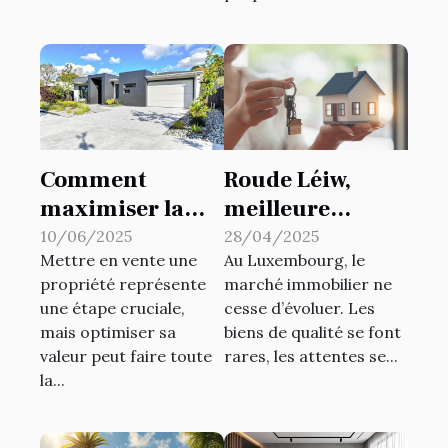
Comment
Roude Léiw,
maximiser la
meilleure
valeur de votre
agence
10/06/2025
28/04/2025
Mettre en vente une
Au Luxembourg, le
propriété avant
immobilière au
propriété représente
marché immobilier ne
la vente
Luxembourg
une étape cruciale,
cesse d’évoluer. Les
mais optimiser sa
biens de qualité se font
valeur peut faire toute
rares, les attentes se...
la...