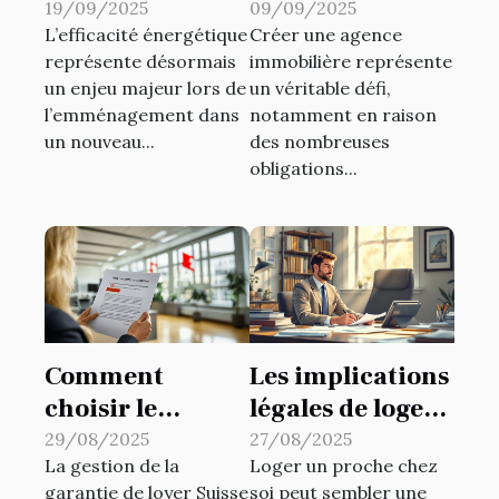
l'efficacité
carte T facilite la
19/09/2025
09/09/2025
L’efficacité énergétique
Créer une agence
énergétique
création
représente désormais
immobilière représente
dans votre
d'agence
un enjeu majeur lors de
un véritable défi,
nouveau
immobilière ?
l’emménagement dans
notamment en raison
logement
un nouveau...
des nombreuses
obligations...
Comment
Les implications
choisir le
légales de loger
meilleur produit
un proche : ce
29/08/2025
27/08/2025
La gestion de la
Loger un proche chez
de garantie de
qu'il faut savoir
garantie de loyer Suisse
soi peut sembler une