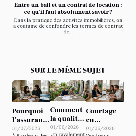
Entre un bail et un contrat de location :
ce qu’il faut absolument savoir ?
Dans la pratique des activités immobilières, on
a coutume de confondre les termes de contrat
de...
SUR LE MÊME SUJET
Comment
Pourquoi
Courtage
la qualité
l’assurance
en
d’un
01/06/2026
de prêt
immobilier
31/07/2026
01/06/2026
Un ravalement
À Bordeaux, les
Vendre un