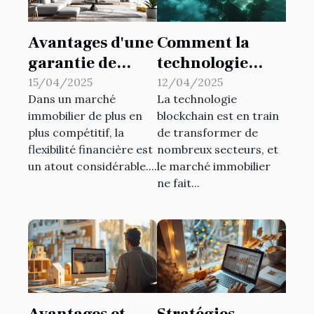
Avantages d'une
Comment la
garantie de
technologie
loyer flexible
blockchain
15/04/2025
12/04/2025
Dans un marché
La technologie
sans dépôt
révolutionne le
immobilier de plus en
blockchain est en train
initial
marché
plus compétitif, la
de transformer de
immobilier
flexibilité financière est
nombreux secteurs, et
un atout considérable....
le marché immobilier
ne fait...