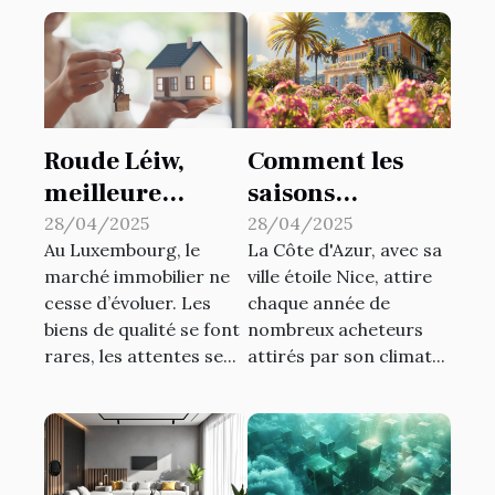
Roude Léiw,
Comment les
meilleure
saisons
agence
influencent les
28/04/2025
28/04/2025
Au Luxembourg, le
La Côte d'Azur, avec sa
immobilière au
prix
marché immobilier ne
ville étoile Nice, attire
Luxembourg
immobiliers à
cesse d’évoluer. Les
chaque année de
Nice
biens de qualité se font
nombreux acheteurs
rares, les attentes se...
attirés par son climat...