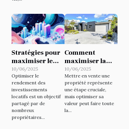
Stratégies pour
Comment
maximiser le
maximiser la
rendement des
valeur de votre
10/06/2025
10/06/2025
Optimiser le
Mettre en vente une
investissements
propriété avant
rendement des
propriété représente
locatifs
la vente
investissements
une étape cruciale,
locatifs est un objectif
mais optimiser sa
partagé par de
valeur peut faire toute
nombreux
la...
propriétaires...