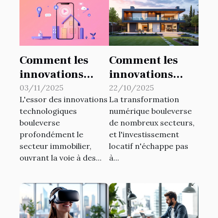
Comment les
Comment les
innovations
innovations
technologiques
technologiques
03/11/2025
22/10/2025
L'essor des innovations
La transformation
transforment-
transforment-
technologiques
numérique bouleverse
elles
elles
bouleverse
de nombreux secteurs,
l'immobilier ?
l'investissement
profondément le
et l'investissement
locatif ?
secteur immobilier,
locatif n'échappe pas
ouvrant la voie à des...
à...