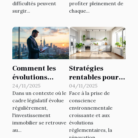
difficultés peuvent
profiter pleinement de
surgir...
chaque...
Comment les
Stratégies
évolutions
rentables pour
législatives
la rénovation
24/11/2025
04/11/2025
Dans un contexte où le
Face à la prise de
impactent
éco-responsable
cadre législatif évolue
conscience
l'investissement
de biens locatifs
régulièrement,
environnementale
immobilier ?
l'investissement
croissante et aux
immobilier se retrouve
évolutions
au...
réglementaires, la
rénovation...