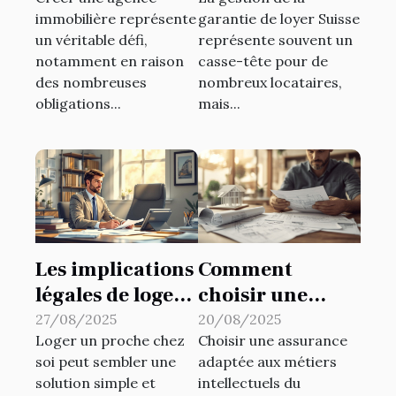
création
de garantie de
immobilière représente
garantie de loyer Suisse
d'agence
loyer en Suisse ?
un véritable défi,
représente souvent un
immobilière ?
notamment en raison
casse-tête pour de
des nombreuses
nombreux locataires,
obligations...
mais...
Les implications
Comment
légales de loger
choisir une
un proche : ce
assurance pour
27/08/2025
20/08/2025
Loger un proche chez
Choisir une assurance
qu'il faut savoir
les métiers
soi peut sembler une
adaptée aux métiers
intellectuels du
solution simple et
intellectuels du