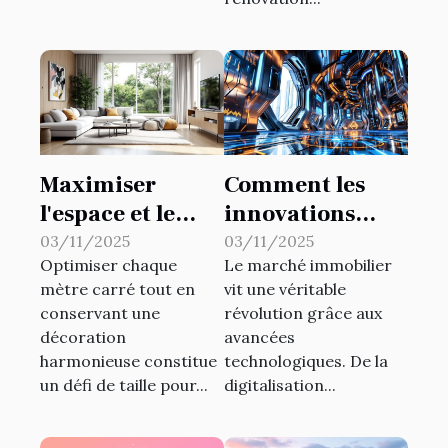
Maximiser
Comment les
l'espace et le
innovations
style : intégrer
technologiques
03/11/2025
03/11/2025
Optimiser chaque
Le marché immobilier
des meubles
transforment-
mètre carré tout en
vit une véritable
multifonctions
elles le marché
conservant une
révolution grâce aux
dans votre
immobilier ?
décoration
avancées
décoration
harmonieuse constitue
technologiques. De la
un défi de taille pour...
digitalisation...