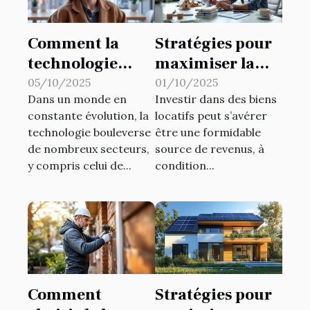
Comment la
Stratégies pour
technologie
maximiser la
influence-t-elle
rentabilité de
05/10/2025
01/10/2025
Dans un monde en
Investir dans des biens
le marché
vos biens locatifs
constante évolution, la
locatifs peut s’avérer
immobilier
technologie bouleverse
être une formidable
actuel ?
de nombreux secteurs,
source de revenus, à
y compris celui de...
condition...
Comment
Stratégies pour