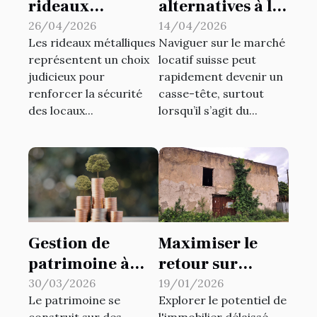
rideaux
alternatives à la
métalliques
garantie de
26/04/2026
14/04/2026
Les rideaux métalliques
Naviguer sur le marché
renforcent-ils la
loyer
représentent un choix
locatif suisse peut
sécurité des
traditionnelle
judicieux pour
rapidement devenir un
locaux ?
peuvent
renforcer la sécurité
casse-tête, surtout
bénéficier aux
des locaux...
lorsqu’il s’agit du...
locataires en
Suisse ?
Gestion de
Maximiser le
patrimoine à
retour sur
Paris : il est plus
investissement
30/03/2026
19/01/2026
Le patrimoine se
Explorer le potentiel de
que jamais
dans
construit sur des
l'immobilier délaissé