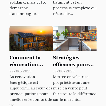
bâtiment ?
solidaire, mais cette
bâtiment est un
démarche
processus complexe qui
s’accompagne...
nécessite...
Comment la
Stratégies
rénovation
efficaces pour
énergétique
augmenter la
27/06/2025
17/06/2025
La rénovation
Mettre en valeur sa
transforme-t-
valeur de votre
énergétique est
propriété avant une
elle votre
propriété avant
aujourd’hui au cœur des
mise en vente peut
habitat ?
la vente
préoccupations pour
faire toute la différence
améliorer le confort de
sur le marché...
vie,...