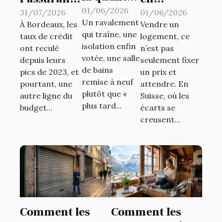
d’un
01/06/2026
de prêt
immobilier
31/07/2026
01/06/2026
Un ravalement
quartier
À Bordeaux, les
Vendre un
immobilier
: la valeur
qui traîne, une
taux de crédit
logement, ce
façonne
inquiète
cachée
isolation enfin
ont reculé
n’est pas
les projets
autant les
d’un
votée, une salle
depuis leurs
seulement fixer
de travaux
primo-
réseau lors
de bains
pics de 2023, et
un prix et
des
remise à neuf
accédants
de la vente
pourtant, une
attendre. En
plutôt que «
riverains
autre ligne du
Suisse, où les
bordelais ?
plus tard...
budget...
écarts se
creusent...
Comment les
Comment les