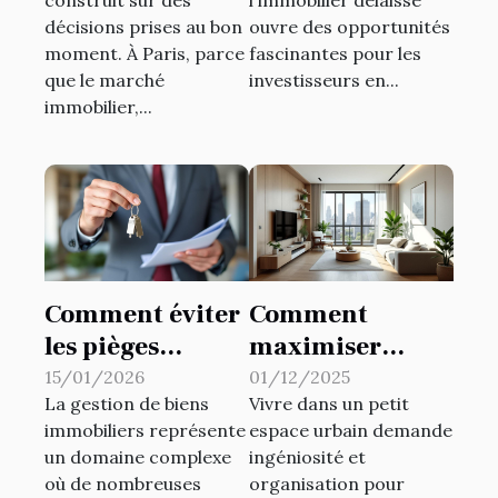
temps de faire
l'immobilier
décisions prises au bon
ouvre des opportunités
appel à La
délaissé
moment. À Paris, parce
fascinantes pour les
Financière du
que le marché
investisseurs en...
Patrimoine !
immobilier,...
Comment éviter
Comment
les pièges
maximiser
courants en
l'espace dans les
15/01/2026
01/12/2025
La gestion de biens
Vivre dans un petit
gestion de biens
petits habitats
immobiliers représente
espace urbain demande
immobiliers ?
urbains ?
un domaine complexe
ingéniosité et
où de nombreuses
organisation pour