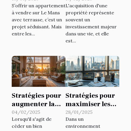
S’offrir un appartement
L'acquisition d'une
terrasse : quel
immobilier
à vendre sur Le Mans
propriété représente
budget prévoir ?
réussi
avec terrasse, c’est un
souvent un
projet séduisant. Mais
investissement majeur
entre les...
dans une vie, et elle
est...
Stratégies pour
Stratégies pour
augmenter la
maximiser les
valeur de votre
rendements des
04/02/2025
28/01/2025
Lorsqu'il s'agit de
Dans un
bien avant la
placements en
céder un bien
environnement
vente
SCPI en 2025