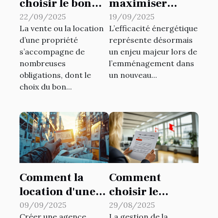
choisir le bon
maximiser
type de
l'efficacité
22/09/2025
19/09/2025
La vente ou la location
L’efficacité énergétique
diagnostic
énergétique
d’une propriété
représente désormais
immobilier pour
dans votre
s’accompagne de
un enjeu majeur lors de
votre propriété?
nouveau
nombreuses
l’emménagement dans
logement
obligations, dont le
un nouveau...
choix du bon...
Comment la
Comment
location d'une
choisir le
carte T facilite la
meilleur produit
09/09/2025
29/08/2025
Créer une agence
La gestion de la