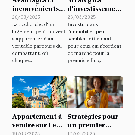
Avantages et
Stratégies
inconvénients
d'investissement
de la location via
immobilier pour
26/03/2025
23/03/2025
La recherche d'un
Investir dans
une agence
débutants sur le
logement peut souvent
l'immobilier peut
immobilière
marché français
s'apparenter à un
sembler intimidant
véritable parcours du
pour ceux qui abordent
combattant, où
ce marché pour la
chaque...
première fois,...
Appartement à
Stratégies pour
vendre sur Le
un premier
Mans avec
achat
19/03/2025
17/02/2025