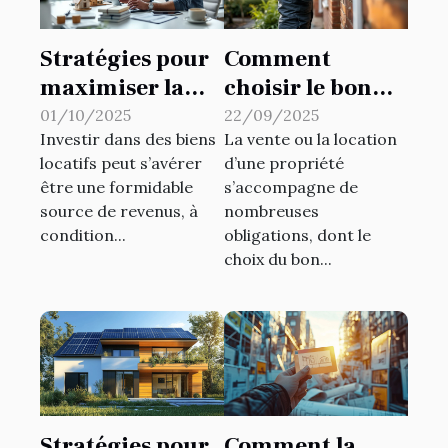
Stratégies pour
Comment
maximiser la
choisir le bon
rentabilité de
type de
01/10/2025
22/09/2025
Investir dans des biens
La vente ou la location
vos biens locatifs
diagnostic
locatifs peut s’avérer
d’une propriété
immobilier pour
être une formidable
s’accompagne de
votre propriété?
source de revenus, à
nombreuses
condition...
obligations, dont le
choix du bon...
Stratégies pour
Comment la