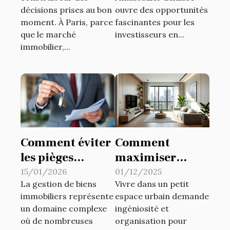
temps de faire
l'immobilier
décisions prises au bon
ouvre des opportunités
appel à La
délaissé
moment. À Paris, parce
fascinantes pour les
Financière du
que le marché
investisseurs en...
Patrimoine !
immobilier,...
Comment éviter
Comment
les pièges
maximiser
courants en
l'espace dans les
15/01/2026
01/12/2025
La gestion de biens
Vivre dans un petit
gestion de biens
petits habitats
immobiliers représente
espace urbain demande
immobiliers ?
urbains ?
un domaine complexe
ingéniosité et
où de nombreuses
organisation pour