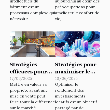
intellectuels du
aujourd’hui au cœur des
bâtiment ?
habitat ?
bâtiment est un
préoccupations pour
processus complexe qui
améliorer le confort de
nécessite...
vie,...
Stratégies
Stratégies pour
efficaces pour
maximiser le
augmenter la
rendement des
17/06/2025
10/06/2025
Mettre en valeur sa
Optimiser le
valeur de votre
investissements
propriété avant une
rendement des
propriété avant
locatifs
mise en vente peut
investissements
la vente
faire toute la différence
locatifs est un objectif
sur le marché...
partagé par de