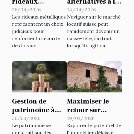
rideaux
alternatives à la
métalliques
garantie de
26/04/2026
14/04/2026
Les rideaux métalliques
Naviguer sur le marché
renforcent-ils la
loyer
représentent un choix
locatif suisse peut
sécurité des
traditionnelle
judicieux pour
rapidement devenir un
locaux ?
peuvent
renforcer la sécurité
casse-tête, surtout
bénéficier aux
des locaux...
lorsqu’il s’agit du...
locataires en
Suisse ?
Gestion de
Maximiser le
patrimoine à
retour sur
Paris : il est plus
investissement
30/03/2026
19/01/2026
Le patrimoine se
Explorer le potentiel de
que jamais
dans
construit sur des
l'immobilier délaissé