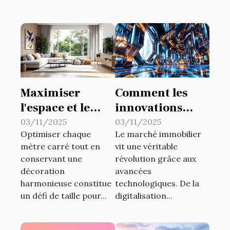
Maximiser
Comment les
l'espace et le
innovations
style : intégrer
technologiques
03/11/2025
03/11/2025
Optimiser chaque
Le marché immobilier
des meubles
transforment-
mètre carré tout en
vit une véritable
multifonctions
elles le marché
conservant une
révolution grâce aux
dans votre
immobilier ?
décoration
avancées
décoration
harmonieuse constitue
technologiques. De la
un défi de taille pour...
digitalisation...