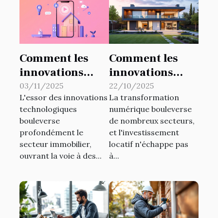
Comment les
Comment les
innovations
innovations
technologiques
technologiques
03/11/2025
22/10/2025
L'essor des innovations
La transformation
transforment-
transforment-
technologiques
numérique bouleverse
elles
elles
bouleverse
de nombreux secteurs,
l'immobilier ?
l'investissement
profondément le
et l'investissement
locatif ?
secteur immobilier,
locatif n'échappe pas
ouvrant la voie à des...
à...