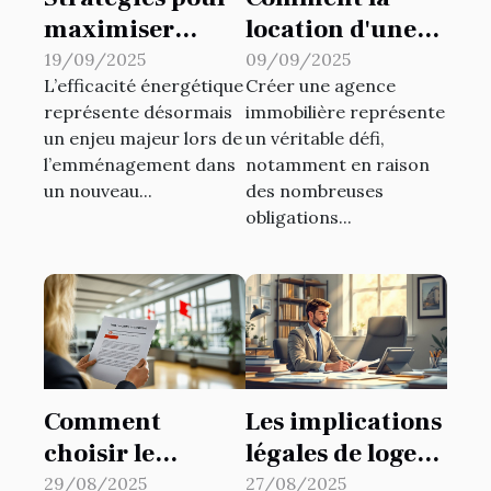
maximiser
location d'une
l'efficacité
carte T facilite la
19/09/2025
09/09/2025
L’efficacité énergétique
Créer une agence
énergétique
création
représente désormais
immobilière représente
dans votre
d'agence
un enjeu majeur lors de
un véritable défi,
nouveau
immobilière ?
l’emménagement dans
notamment en raison
logement
un nouveau...
des nombreuses
obligations...
Comment
Les implications
choisir le
légales de loger
meilleur produit
un proche : ce
29/08/2025
27/08/2025