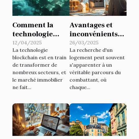
Comment la
Avantages et
technologie
inconvénients
blockchain
de la location via
12/04/2025
26/03/2025
La technologie
La recherche d'un
révolutionne le
une agence
blockchain est en train
logement peut souvent
marché
immobilière
de transformer de
s'apparenter à un
immobilier
nombreux secteurs, et
véritable parcours du
le marché immobilier
combattant, où
ne fait...
chaque...