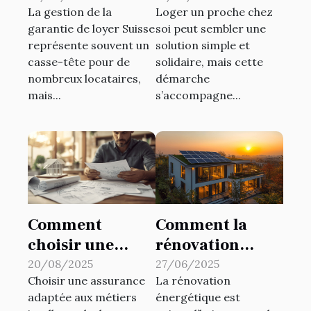
La gestion de la
Loger un proche chez
de garantie de
qu'il faut savoir
garantie de loyer Suisse
soi peut sembler une
loyer en Suisse ?
représente souvent un
solution simple et
casse-tête pour de
solidaire, mais cette
nombreux locataires,
démarche
mais...
s’accompagne...
Comment
Comment la
choisir une
rénovation
assurance pour
énergétique
20/08/2025
27/06/2025
Choisir une assurance
La rénovation
les métiers
transforme-t-
adaptée aux métiers
énergétique est
intellectuels du
elle votre