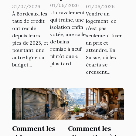
d’un
01/06/2026
de prêt
immobilier
31/07/2026
01/06/2026
Un ravalement
quartier
À Bordeaux, les
Vendre un
immobilier
: la valeur
qui traîne, une
taux de crédit
logement, ce
façonne
inquiète
cachée
isolation enfin
ont reculé
n’est pas
les projets
autant les
d’un
votée, une salle
depuis leurs
seulement fixer
de travaux
primo-
réseau lors
de bains
pics de 2023, et
un prix et
des
remise à neuf
accédants
de la vente
pourtant, une
attendre. En
plutôt que «
riverains
autre ligne du
Suisse, où les
bordelais ?
plus tard...
budget...
écarts se
creusent...
Comment les
Comment les