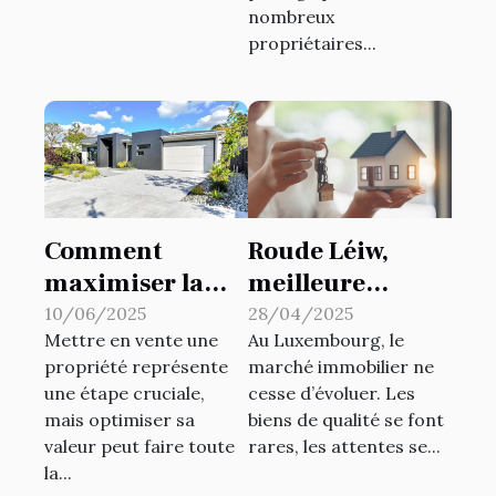
nombreux
propriétaires...
Comment
Roude Léiw,
maximiser la
meilleure
valeur de votre
agence
10/06/2025
28/04/2025
Mettre en vente une
Au Luxembourg, le
propriété avant
immobilière au
propriété représente
marché immobilier ne
la vente
Luxembourg
une étape cruciale,
cesse d’évoluer. Les
mais optimiser sa
biens de qualité se font
valeur peut faire toute
rares, les attentes se...
la...