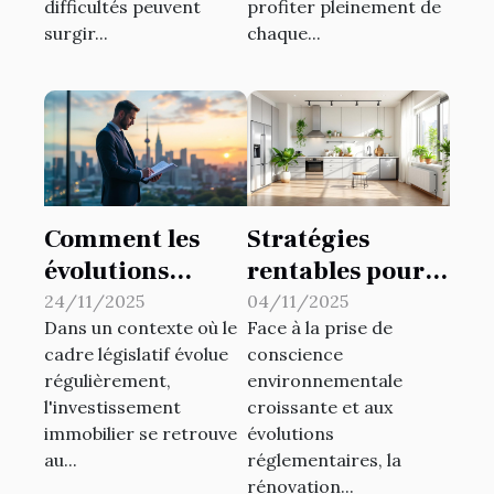
difficultés peuvent
profiter pleinement de
surgir...
chaque...
Comment les
Stratégies
évolutions
rentables pour
législatives
la rénovation
24/11/2025
04/11/2025
Dans un contexte où le
Face à la prise de
impactent
éco-responsable
cadre législatif évolue
conscience
l'investissement
de biens locatifs
régulièrement,
environnementale
immobilier ?
l'investissement
croissante et aux
immobilier se retrouve
évolutions
au...
réglementaires, la
rénovation...