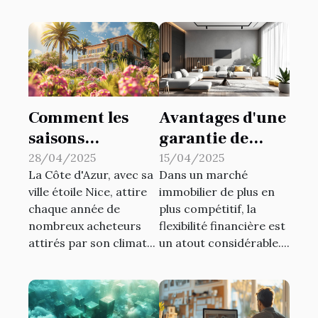
Comment les
Avantages d'une
saisons
garantie de
influencent les
loyer flexible
28/04/2025
15/04/2025
La Côte d'Azur, avec sa
Dans un marché
prix
sans dépôt
ville étoile Nice, attire
immobilier de plus en
immobiliers à
initial
chaque année de
plus compétitif, la
Nice
nombreux acheteurs
flexibilité financière est
attirés par son climat...
un atout considérable....