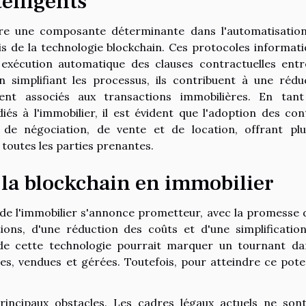
telligents
être une composante déterminante dans l'automatisatio
is de la technologie blockchain. Ces protocoles informati
xécution automatique des clauses contractuelles entr
En simplifiant les processus, ils contribuent à une rédu
lement associés aux transactions immobilières. En tan
és à l'immobilier, il est évident que l'adoption des con
s de négociation, de vente et de location, offrant pl
 toutes les parties prenantes.
e la blockchain en immobilier
de l'immobilier s'annonce prometteur, avec la promesse 
ons, d'une réduction des coûts et d'une simplificatio
e cette technologie pourrait marquer un tournant da
s, vendues et gérées. Toutefois, pour atteindre ce poten
rincipaux obstacles. Les cadres légaux actuels ne son