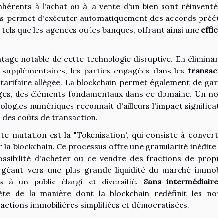
érents à l'achat ou à la vente d'un bien sont réinventé
gents permet d'exécuter automatiquement des accords préét
, tels que les agences ou les banques, offrant ainsi une
effi
tage notable de cette technologie disruptive. En éliminan
s supplémentaires, les parties engagées dans les
transac
tarifaire allégée. La blockchain permet également de gar
nges, des éléments fondamentaux dans ce domaine. Un no
ologies numériques reconnaît d'ailleurs l'impact significat
t des coûts de transaction.
e mutation est la "Tokenisation", qui consiste à convert
 la blockchain. Ce processus offre une granularité inédite
possibilité d'acheter ou de vendre des fractions de propr
géant vers une plus grande liquidité du marché immobi
s à un public élargi et diversifié.
Sans intermédiaire
rète de la manière dont la blockchain redéfinit les n
nsactions immobilières simplifiées et démocratisées.