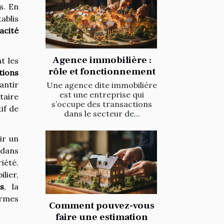
s. En
ablis
cacité
Agence immobilière :
t les
rôle et fonctionnement
tions
antir
Une agence dite immobilière
est une entreprise qui
taire
s’occupe des transactions
if de
dans le secteur de...
ir un
 dans
iété.
lier,
s
, la
ormes
Comment pouvez-vous
faire une estimation