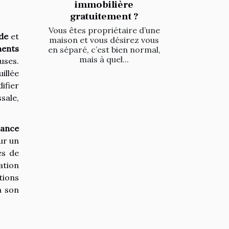
immobilière
gratuitement ?
Vous êtes propriétaire d’une
ude
et
maison et vous désirez vous
ments
en séparé, c’est bien normal,
mais à quel...
uses.
illée
ifier
sale,
iance
ur un
es de
ation
tions
n son