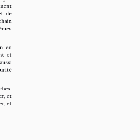
luent
et de
chain
tèmes
in en
nt et
aussi
urité
ches.
r, et
r, et