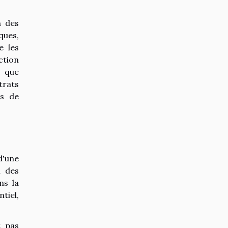
n des
ques,
e les
ction
t que
trats
us de
d'une
n des
ns la
tiel,
t pas