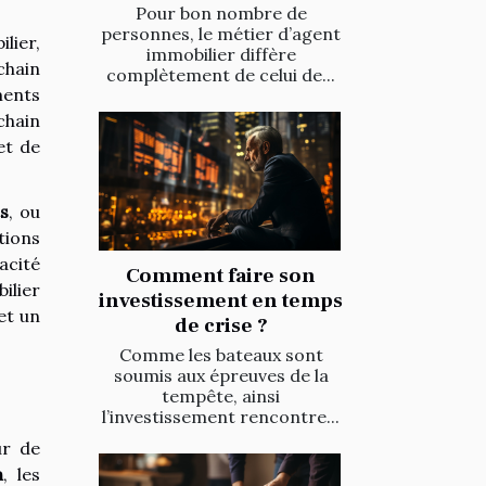
Pour bon nombre de
personnes, le métier d’agent
lier,
immobilier diffère
chain
complètement de celui de...
ments
chain
et de
ts
, ou
tions
acité
Comment faire son
ilier
investissement en temps
et un
de crise ?
Comme les bateaux sont
soumis aux épreuves de la
tempête, ainsi
l’investissement rencontre...
ur de
n
, les