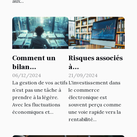
aux...
Comment un
Risques associés
bilan
à
patrimonial
l'investissement
06/12/2024
21/09/2024
La gestion de vos actifs
L'investissement dans
peut
dans des sites e-
n’est pas une tâche à
le commerce
transformer
commerce
prendre à la légère.
électronique est
votre gestion
Avec les fluctuations
souvent perçu comme
d'actifs
économiques et...
une voie rapide vers la
rentabilité...