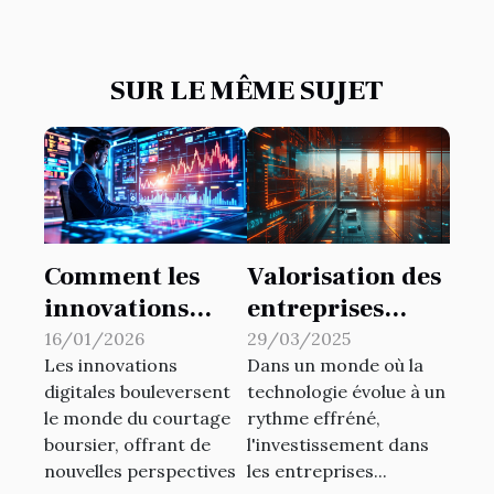
SUR LE MÊME SUJET
Comment les
Valorisation des
innovations
entreprises
digitales
technologiques
16/01/2026
29/03/2025
Les innovations
Dans un monde où la
transforment-
comprendre les
digitales bouleversent
technologie évolue à un
elles le courtage
indicateurs clés
le monde du courtage
rythme effréné,
boursier ?
avant d'investir
boursier, offrant de
l'investissement dans
nouvelles perspectives
les entreprises...