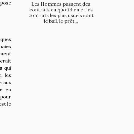
opose
Les Hommes passent des
contrats au quotidien et les
contrats les plus usuels sont
le bail, le prêt...
iques
naies
ement
erait
s
qui
, les
e aux
ge en
 pour
st le