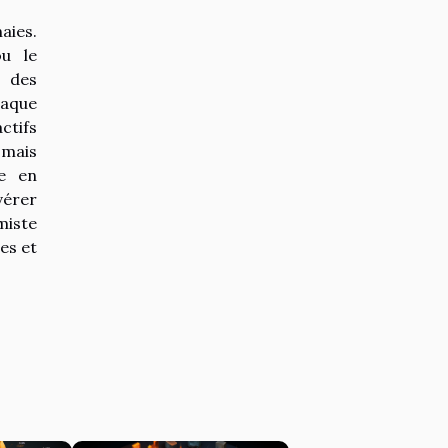
aies.
ou le
e des
haque
ctifs
 mais
de en
vérer
miste
es et