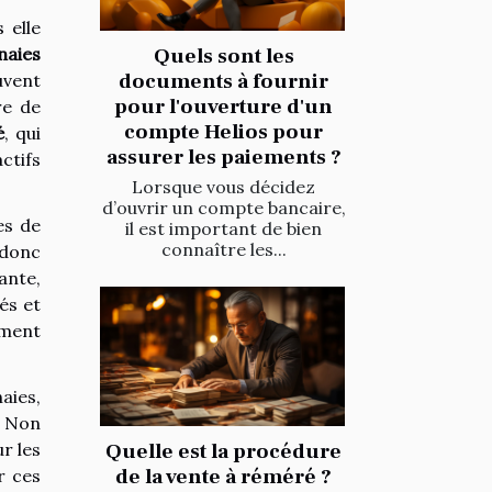
 elle
Quels sont les
naies
documents à fournir
uvent
pour l'ouverture d'un
re de
compte Helios pour
é
, qui
assurer les paiements ?
ctifs
Lorsque vous décidez
d’ouvrir un compte bancaire,
es de
il est important de bien
connaître les...
 donc
ante,
és et
ement
aies,
. Non
r les
Quelle est la procédure
de la vente à réméré ?
r ces