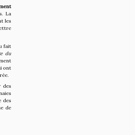
ement
s. La
t les
ettre
 fait
ge du
ement
i ont
rée.
r des
naies
e des
ue de