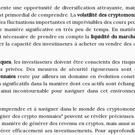
ente une opportunité de diversification attrayante, mais
 est primordial de comprendre. La
volatilité des cryptomon
; les fluctuations importantes et imprévisibles des cours pe
de manière significative en très peu de temps. En matiè
ent nécessaire de prendre en compte la
liquidité du march
r la capacité des investisseurs à acheter ou vendre des a
iques
, les investisseurs doivent être conscients des risqu
és privées. Des mesures de sécurité rigoureuses sont
onnaies
reste par ailleurs un domaine en évolution const
significatifs dans la manière dont ces actifs sont échang
ainsi incontournable pour naviguer dans cet environn
comprendre et à naviguer dans le monde des cryptomonn
gner des crypto monnaies" peuvent se révéler précieuses
la manière de générer des revenus en cryptos, mais aussi su
gérer efficacement ses investissements. Pour approfondi