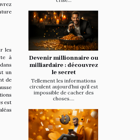
crise...
uvrez
nture
r les
Devenir millionnaire ou
ste à
milliardaire : découvrez
 dans
le secret
st un
nt de
Tellement les informations
circulent aujourd’hui qu’il est
ausse
impossible de cacher des
tions
choses....
es
est
aléas